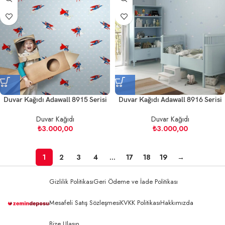
Duvar Kağıdı Adawall 8915 Serisi
Duvar Kağıdı Adawall 8916 Serisi
Duvar Kağıdı
Duvar Kağıdı
₺
3.000,00
₺
3.000,00
1
2
3
4
…
17
18
19
→
Gizlilik Politikası
Geri Ödeme ve İade Politikası
Mesafeli Satış Sözleşmesi
KVKK Politikası
Hakkımızda
Bize Ulaşın