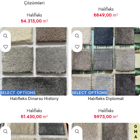
Çözümleri
Halıfleks
Halıfleks
₺
849,00
m²
₺
4.315,00
m²
SELECT OPTIONS
SELECT OPTIONS
Halıfleks Dinarsu History
Halıfleks Diplomat
Halıfleks
Halıfleks
₺
1.450,00
m²
₺
975,00
m²