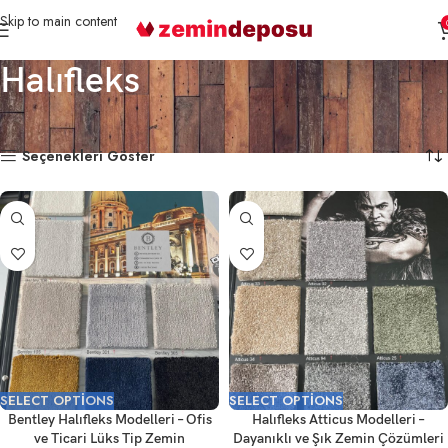
Skip to main content
Halıfleks
Ana Sayfa
Halıfleks
11 sonucun tümü gösteriliyor
Seçenekleri Göster
SELECT OPTIONS
SELECT OPTIONS
Bentley Halıfleks Modelleri – Ofis
Halıfleks Atticus Modelleri –
ve Ticari Lüks Tip Zemin
Dayanıklı ve Şık Zemin Çözümleri