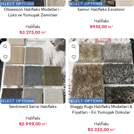
SELECT OPTIONS
SELECT OPTIONS
Obsession Halıfleks Modelleri –
Samur Halıfleks Excelsior
Lüks ve Yumuşak Zeminler
Halıfleks
Halıfleks
₺
955,00
m²
₺
3.275,00
m²
SELECT OPTIONS
SELECT OPTIONS
Sentiment Serisi Halıfleks
Shaggy Rugs Halıfleks Modelleri &
Fiyatları – En Yumuşak Dokular
Halıfleks
₺
2.999,00
m²
Halıfleks
₺
2.332,00
m²