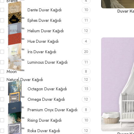
Brenta
4
Dante Duvar Kağıdı
10
Duvar Ka
Ephes Duvar Kağıdı
11
Helium Duvar Kağıdı
12
Hue Duvar Kağıdı
4
İris Duvar Kağıdı
20
Luminous Duvar Kağıdı
11
Moon
8
Natural Duvar Kağıdı
12
Octagon Duvar Kağıdı
15
Omega Duvar Kağıdı
12
Premium Onyx Duvar Kağıdı
8
Rising Duvar Kağıdı
10
Roka Duvar Kağıdı
12