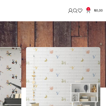
0
₺
0,00
ster
9
12
18
24