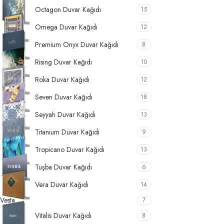
Octagon Duvar Kağıdı
15
Omega Duvar Kağıdı
12
Premium Onyx Duvar Kağıdı
8
Rising Duvar Kağıdı
10
Roka Duvar Kağıdı
12
Seven Duvar Kağıdı
18
Seyyah Duvar Kağıdı
13
Titanium Duvar Kağıdı
9
Tropicano Duvar Kağıdı
13
Tuşba Duvar Kağıdı
6
Vera Duvar Kağıdı
14
Vesta
7
Vitalis Duvar Kağıdı
8