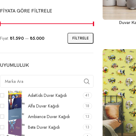
FIYATA GÖRE FILTRELE
Duvar Ka
Fiyat:
₺1.590
—
₺5.000
FILTRELE
UYUMLULUK
AdaKids Duvar Kağıdı
41
Alfa Duvar Kağıdı
18
Ambiance Duvar Kağıdı
13
Beta Duvar Kağıdı
13