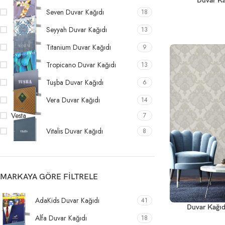
Duvar Ka
Seven Duvar Kağıdı
18
Seyyah Duvar Kağıdı
13
Titanium Duvar Kağıdı
9
Tropicano Duvar Kağıdı
13
Tuşba Duvar Kağıdı
6
Vera Duvar Kağıdı
14
Vesta
7
Vitalis Duvar Kağıdı
8
MARKAYA GÖRE FILTRELE
AdaKids Duvar Kağıdı
41
Duvar Kağıd
Alfa Duvar Kağıdı
18