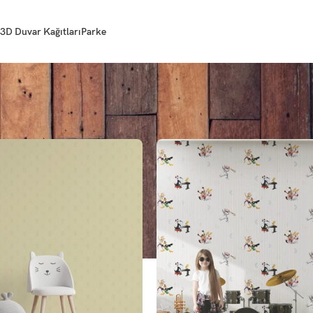
3D Duvar Kağıtları
Parke
ağıdı
Sayfa 3
Gö