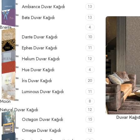
Ambiance Duvar Kağıdı
13
Beta Duvar Kağıdı
13
Brenta
4
Dante Duvar Kağıdı
10
Ephes Duvar Kağıdı
11
Helium Duvar Kağıdı
12
Hue Duvar Kağıdı
4
İris Duvar Kağıdı
20
Luminous Duvar Kağıdı
11
Moon
8
Natural Duvar Kağıdı
12
Duvar Kağıd
Octagon Duvar Kağıdı
15
Omega Duvar Kağıdı
12