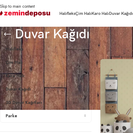
Skip to main content
Halıfleks
Çim Halı
Karo Halı
Duvar Kağıdı
Duvar Kağıdı
Ana Sayfa
Duvar K
Halıfleks
Çim Halı
Karo Halı
Duvar Kağıdı
3D Duvar Kağıtları
Parke