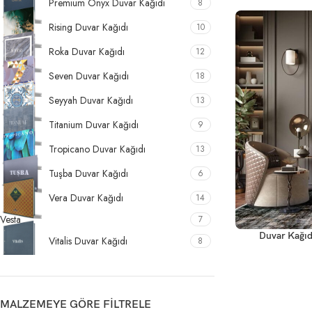
Premium Onyx Duvar Kağıdı
8
Rising Duvar Kağıdı
10
Roka Duvar Kağıdı
12
Seven Duvar Kağıdı
18
Seyyah Duvar Kağıdı
13
Titanium Duvar Kağıdı
9
Tropicano Duvar Kağıdı
13
Tuşba Duvar Kağıdı
6
Vera Duvar Kağıdı
14
Vesta
7
Duvar Kağıd
Vitalis Duvar Kağıdı
8
MALZEMEYE GÖRE FILTRELE