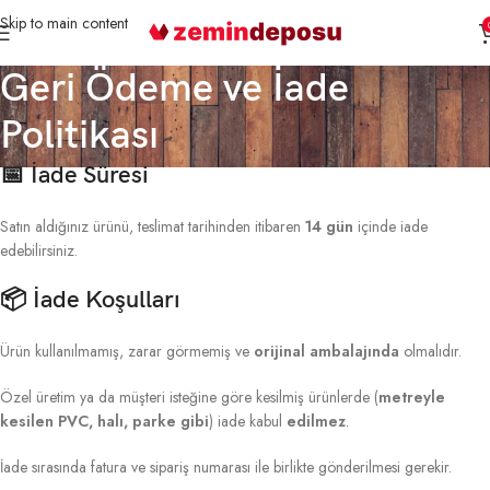
Skip to main content
Geri Ödeme ve İade
Politikası
📅
İade Süresi
Satın aldığınız ürünü, teslimat tarihinden itibaren
14 gün
içinde iade
edebilirsiniz.
📦
İade Koşulları
Ürün kullanılmamış, zarar görmemiş ve
orijinal ambalajında
olmalıdır.
Özel üretim ya da müşteri isteğine göre kesilmiş ürünlerde (
metreyle
kesilen PVC, halı, parke gibi
) iade kabul
edilmez
.
İade sırasında fatura ve sipariş numarası ile birlikte gönderilmesi gerekir.