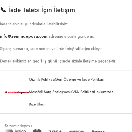
📞
İade Talebi İçin İletişim
İade talebinizi şu adımlarla iletebilirsiniz:
info@zemindeposu.com
adresine e-posta gönderin.
Sipariş numarası, iade nedeni ve ürün fotoğraf(lar)ını ekleyin.
Destek ekibimiz en geç
1 iş günü içinde
sizinle iletişime geçecektir.
Gizlilik Politikası
Geri Ödeme ve İade Politikası
Mesafeli Satış Sözleşmesi
KVKK Politikası
Hakkımızda
Bize Ulaşın
© zemindeposu