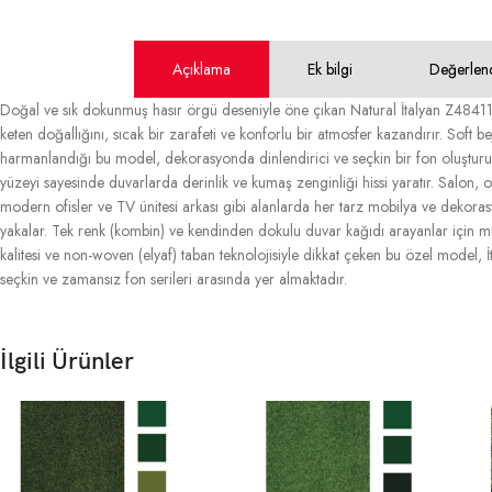
Açıklama
Ek bilgi
Değerlen
Doğal ve sık dokunmuş hasır örgü deseniyle öne çıkan Natural İtalyan Z48411
keten doğallığını, sıcak bir zarafeti ve konforlu bir atmosfer kazandırır. Soft b
harmanlandığı bu model, dekorasyonda dinlendirici ve seçkin bir fon oluştururke
yüzeyi sayesinde duvarlarda derinlik ve kumaş zenginliği hissi yaratır. Salon, 
modern ofisler ve TV ünitesi arkası gibi alanlarda her tarz mobilya ve dekora
yakalar. Tek renk (kombin) ve kendinden dokulu duvar kağıdı arayanlar için müke
kalitesi ve non-woven (elyaf) taban teknolojisiyle dikkat çeken bu özel model, 
seçkin ve zamansız fon serileri arasında yer almaktadır.
İlgili Ürünler