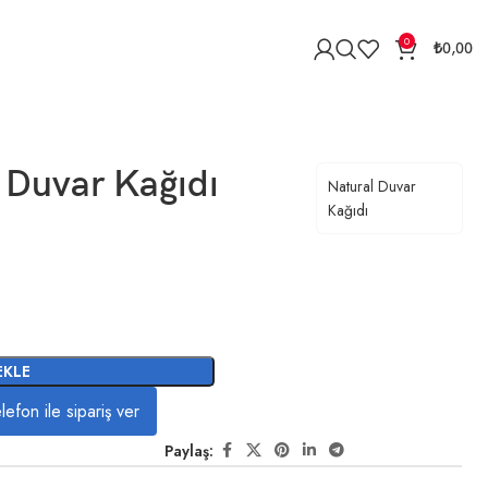
0
₺
0,00
n Duvar Kağıdı
Natural Duvar
Kağıdı
EKLE
lefon ile sipariş ver
Paylaş: