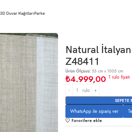
3D Duvar Kağıtları
Parke
Natural İtalya
Z48411
Ürün Ölçüsü:
53 cm x 1005 cm
₺
4.999,00
1 rulo fiyatı
rulo
SEPETE 
WhatsApp ile sipariş ver
Te
Favorilere ekle