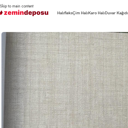
Skip to main content
Halıfleks
Çim Halı
Karo Halı
Duvar Kağıdı
Ana Sayfa
Duvar Kağıdı
Natural İtalyan Duvar Kağıdı Z48411