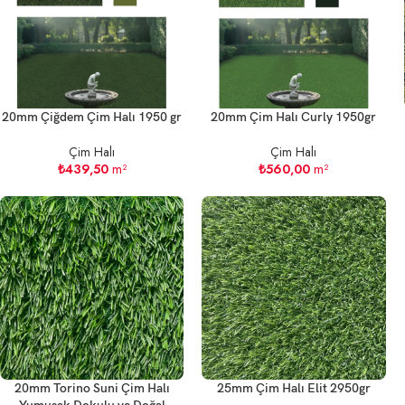
20mm Çiğdem Çim Halı 1950 gr
20mm Çim Halı Curly 1950gr
Çim Halı
Çim Halı
₺
439,50
m²
₺
560,00
m²
20mm Torino Suni Çim Halı
25mm Çim Halı Elit 2950gr