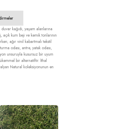
dirmeler
 duvar kağıdı, yaşam alanlarına
ej, açık kum beji ve kemik tonlarının
n; ağır vinil kabartmalı tekstil
oturma odası, antre, yatak odası,
syon unsuruyla kusursuz bir uyum
mmel bir alternatiftir. İthal
İtalyan Natural koleksiyonunun en