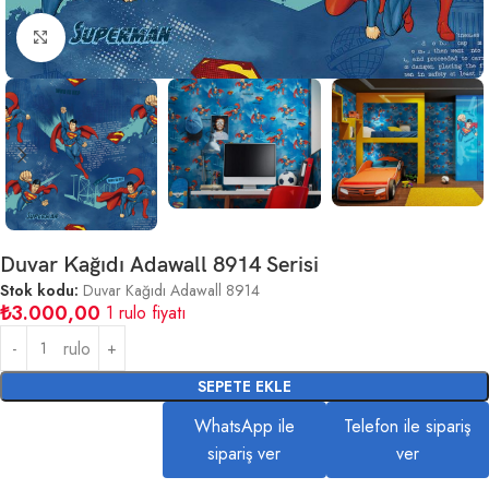
Büyütmek için tıklayın
Duvar Kağıdı Adawall 8914 Serisi
Stok kodu:
Duvar Kağıdı Adawall 8914
₺
3.000,00
1 rulo fiyatı
rulo
SEPETE EKLE
WhatsApp ile
Telefon ile sipariş
sipariş ver
ver