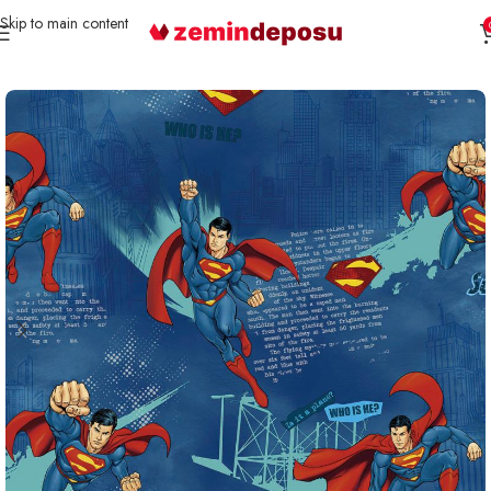
Skip to main content
Ana Sayfa
Duvar Kağıdı