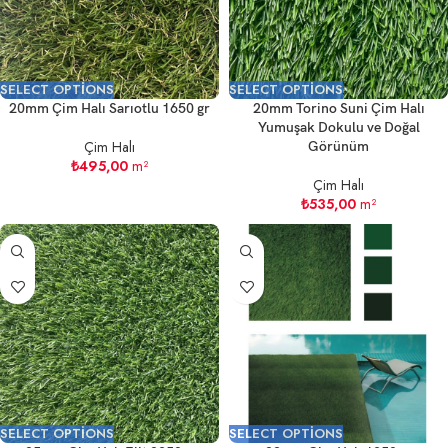
SELECT OPTIONS
SELECT OPTIONS
20mm Çim Halı Sarıotlu 1650 gr
20mm Torino Suni Çim Halı
Yumuşak Dokulu ve Doğal
Çim Halı
Görünüm
₺
495,00
m²
Çim Halı
₺
535,00
m²
SELECT OPTIONS
SELECT OPTIONS