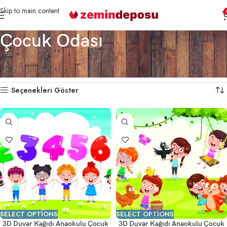
Skip to main content
Çocuk Odası
Ana Sayfa
3D Duvar Kağıtları
Çocuk Odası
33 sonuçtan 1-18 arası gösteriliyor
Seçenekleri Göster
SELECT OPTIONS
SELECT OPTIONS
3D Duvar Kağıdı Anaokulu Çocuk
3D Duvar Kağıdı Anaokulu Çocuk