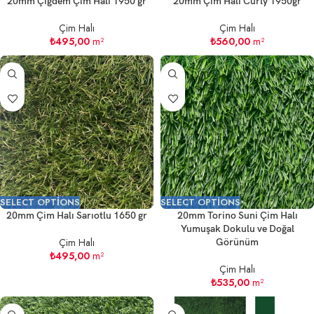
20mm Çiğdem Çim Halı 1950 gr
20mm Çim Halı Curly 1950gr
Çim Halı
Çim Halı
₺
495,00
m²
₺
560,00
m²
SELECT OPTIONS
SELECT OPTIONS
20mm Çim Halı Sarıotlu 1650 gr
20mm Torino Suni Çim Halı
Yumuşak Dokulu ve Doğal
Çim Halı
Görünüm
₺
495,00
m²
Çim Halı
₺
535,00
m²