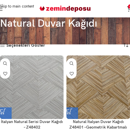
Skip to main content
Natural Duvar Kağıdı
Ana Sayfa
Markalar
Natural Duvar Kağıdı
12 sonucun tümü gösteriliyor
Seçenekleri Göster
İtalyan Natural Serisi Duvar Kağıdı
Natural İtalyan Duvar Kağıdı
– Z48402
Z48401 –Geometrik Kabartmalı