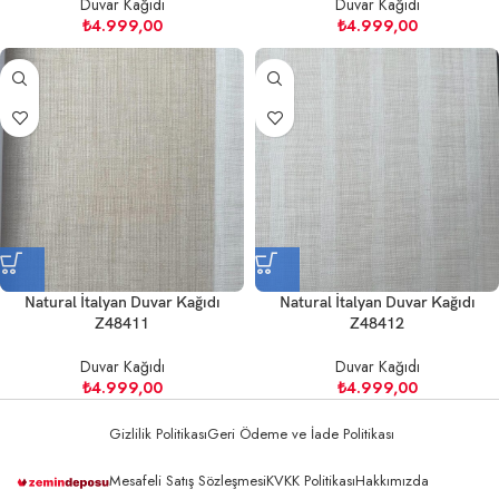
Duvar Kağıdı
Duvar Kağıdı
₺
4.999,00
₺
4.999,00
Natural İtalyan Duvar Kağıdı
Natural İtalyan Duvar Kağıdı
Z48411
Z48412
Duvar Kağıdı
Duvar Kağıdı
₺
4.999,00
₺
4.999,00
Gizlilik Politikası
Geri Ödeme ve İade Politikası
Mesafeli Satış Sözleşmesi
KVKK Politikası
Hakkımızda