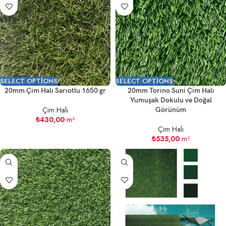
SELECT OPTIONS
SELECT OPTIONS
20mm Çim Halı Sarıotlu 1650 gr
20mm Torino Suni Çim Halı
Yumuşak Dokulu ve Doğal
Çim Halı
Görünüm
₺
430,00
m²
Çim Halı
₺
535,00
m²