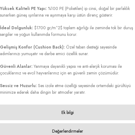
Yüksek Kaliteli PE Yapı:
%100 PE (Polietilen) ip cinsi, doğal bir parlaklık
sunarken güneş ışınlarına ve aşınmaya karşı üstün direnç gösterir.
İdeal Dolgunluk:
$1700 gr/m^2$
toplam ağırlığı ile zeminde tok bir duruş
sergiler ve yoğun kullanımda formunu korur.
Gelişmiş Konfor (Cushion Back):
Özel taban desteği sayesinde
adımlarınızı yumuşatır ve darbe emici özellik sunar.
Güvenli Alanlar:
Yanmaya dayanıklı yapısı ve anti-alerjik koruması ile
çocuklarınız ve evcil hayvanlarınız için en güvenli zemin çözümüdür.
Sessiz ve Huzurlu:
Ses izole etme özelliği sayesinde ortamdaki gürültüyü
minimize ederek daha dingin bir atmosfer yaratır.
Ek bilgi
Değerlendirmeler