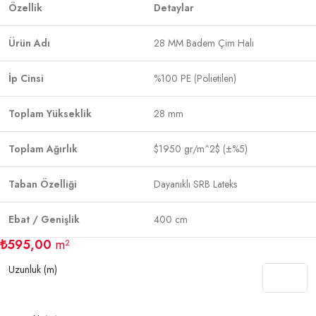
Özellik
Detaylar
Ürün Adı
28 MM Badem Çim Halı
İp Cinsi
%100 PE (Polietilen)
Toplam Yükseklik
28 mm
Toplam Ağırlık
$1950 gr/m^2$
(±%5)
Taban Özelliği
Dayanıklı SRB Lateks
Ebat / Genişlik
400 cm
₺
595,00
m²
Uzunluk (m)