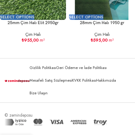
SELECT OPTIONS
SELECT OPTIONS
25mm Çim Halı Elit 2950gr
28mm Çim Halı 1950 gr
Çim Halı
Çim Halı
₺
955,00
m²
₺
595,00
m²
Gizlilik Politikası
Geri Ödeme ve İade Politikası
Mesafeli Satış Sözleşmesi
KVKK Politikası
Hakkımızda
Bize Ulaşın
© zemindeposu