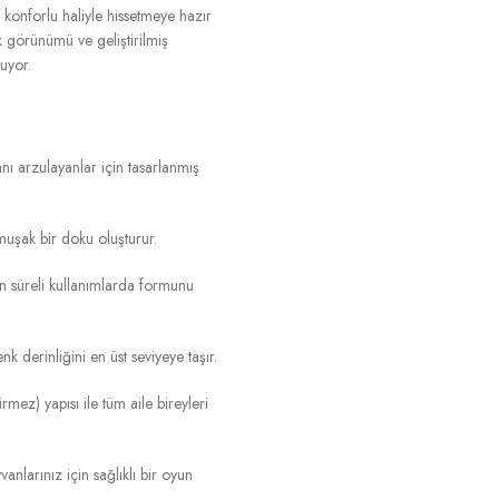
konforlu haliyle hissetmeye hazır
ik görünümü ve geliştirilmiş
uyor.
nı arzulayanlar için tasarlanmış
uşak bir doku oluşturur.
n süreli kullanımlarda formunu
k derinliğini en üst seviyeye taşır.
rmez) yapısı ile tüm aile bireyleri
anlarınız için sağlıklı bir oyun