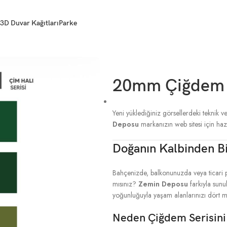
3D Duvar Kağıtları
Parke
20mm Çiğdem Ç
Yeni yüklediğiniz görsellerdeki teknik ve
Deposu
markanızın web sitesi için ha
Doğanın Kalbinden B
Bahçenizde, balkonunuzda veya ticari p
mısınız?
Zemin Deposu
farkıyla sun
yoğunluğuyla yaşam alanlarınızı dört m
Neden Çiğdem Serisini 