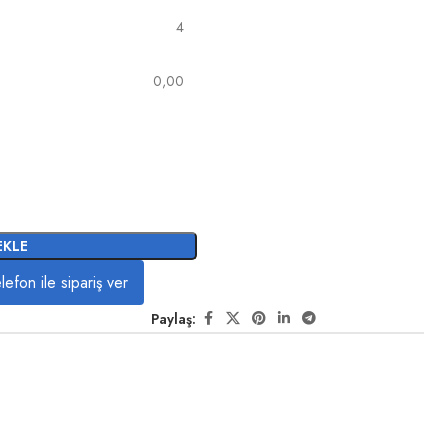
4
0,00
EKLE
lefon ile sipariş ver
Paylaş: