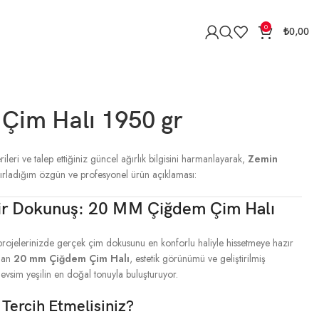
0
₺
0,00
im Halı 1950 gr
rileri ve talep ettiğiniz güncel ağırlık bilgisini harmanlayarak,
Zemin
zırladığım özgün ve profesyonel ürün açıklaması:
ir Dokunuş: 20 MM Çiğdem Çim Halı
rojelerinizde gerçek çim dokusunu en konforlu haliyle hissetmeye hazır
ulan
20 mm Çiğdem Çim Halı
, estetik görünümü ve geliştirilmiş
evsim yeşilin en doğal tonuyla buluşturuyor.
Tercih Etmelisiniz?