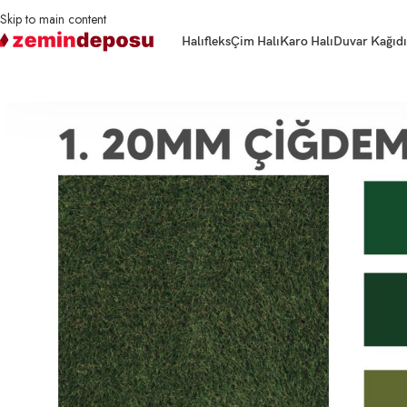
Skip to main content
Halıfleks
Çim Halı
Karo Halı
Duvar Kağıdı
Ana Sayfa
Çim Halı
20mm Çiğdem Çim Halı 1950 gr