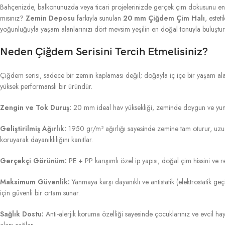
Bahçenizde, balkonunuzda veya ticari projelerinizde gerçek çim dokusunu en 
mısınız?
Zemin Deposu
farkıyla sunulan
20 mm Çiğdem Çim Halı
, estet
yoğunluğuyla yaşam alanlarınızı dört mevsim yeşilin en doğal tonuyla buluştur
Neden Çiğdem Serisini Tercih Etmelisiniz?
Çiğdem serisi, sadece bir zemin kaplaması değil; doğayla iç içe bir yaşam ala
yüksek performanslı bir üründür.
Zengin ve Tok Duruş:
20 mm ideal hav yüksekliği, zeminde doygun ve yum
Geliştirilmiş Ağırlık:
1950 gr/m² ağırlığı sayesinde zemine tam oturur, uzu
koruyarak dayanıklılığını kanıtlar.
Gerçekçi Görünüm:
PE + PP karışımlı özel ip yapısı, doğal çim hissini ve ren
Maksimum Güvenlik:
Yanmaya karşı dayanıklı ve antistatik (elektrostatik geçi
için güvenli bir ortam sunar.
Sağlık Dostu:
Anti-alerjik koruma özelliği sayesinde çocuklarınız ve evcil hayv