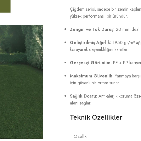
Çiğdem serisi, sadece bir zemin kaplama
yüksek performanslı bir üründür.
Zengin ve Tok Duruş:
20 mm ideal h
Geliştirilmiş Ağırlık:
1950 gr/m² ağır
koruyarak dayanıklılığını kanıtlar.
Gerçekçi Görünüm:
PE + PP karışımlı
Maksimum Güvenlik:
Yanmaya karşı da
için güvenli bir ortam sunar.
Sağlık Dostu:
Anti-alerjik koruma özell
alanı sağlar.
Teknik Özellikler
Özellik