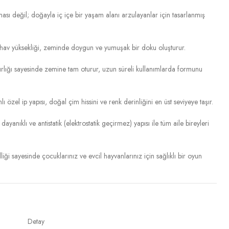
sı değil; doğayla iç içe bir yaşam alanı arzulayanlar için tasarlanmış
av yüksekliği, zeminde doygun ve yumuşak bir doku oluşturur.
lığı sayesinde zemine tam oturur, uzun süreli kullanımlarda formunu
 özel ip yapısı, doğal çim hissini ve renk derinliğini en üst seviyeye taşır.
yanıklı ve antistatik (elektrostatik geçirmez) yapısı ile tüm aile bireyleri
iği sayesinde çocuklarınız ve evcil hayvanlarınız için sağlıklı bir oyun
Detay