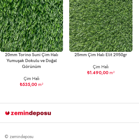
20mm Torino Suni Çim Halı
25mm Çim Halı Elit 2950gr
Yumuşak Dokulu ve Doğal
Çim Halı
Görünüm
₺
1.490,00
m²
Çim Halı
₺
535,00
m²
© zemindeposu