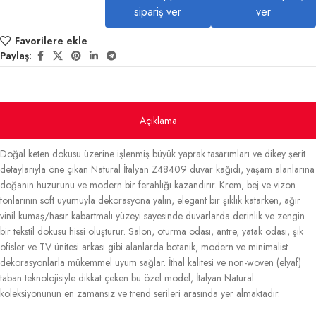
sipariş ver
ver
Favorilere ekle
Paylaş:
Açıklama
Doğal keten dokusu üzerine işlenmiş büyük yaprak tasarımları ve dikey şerit
detaylarıyla öne çıkan Natural İtalyan Z48409 duvar kağıdı, yaşam alanlarına
doğanın huzurunu ve modern bir ferahlığı kazandırır. Krem, bej ve vizon
tonlarının soft uyumuyla dekorasyona yalın, elegant bir şıklık katarken, ağır
vinil kumaş/hasır kabartmalı yüzeyi sayesinde duvarlarda derinlik ve zengin
bir tekstil dokusu hissi oluşturur. Salon, oturma odası, antre, yatak odası, şık
ofisler ve TV ünitesi arkası gibi alanlarda botanik, modern ve minimalist
dekorasyonlarla mükemmel uyum sağlar. İthal kalitesi ve non-woven (elyaf)
taban teknolojisiyle dikkat çeken bu özel model, İtalyan Natural
koleksiyonunun en zamansız ve trend serileri arasında yer almaktadır.