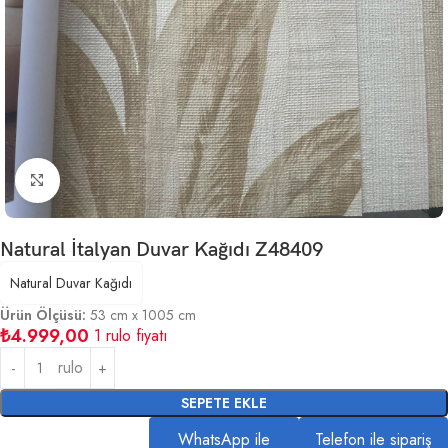
Büyütmek için tıklayın
Natural İtalyan Duvar Kağıdı Z48409
Natural Duvar Kağıdı
Ürün Ölçüsü:
53 cm x 1005 cm
₺
4.999,00
1 rulo fiyatı
rulo
SEPETE EKLE
WhatsApp ile
Telefon ile sipariş