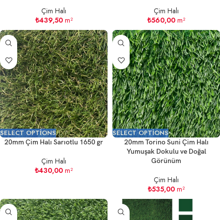
Çim Halı
Çim Halı
₺
439,50
m²
₺
560,00
m²
SELECT OPTIONS
SELECT OPTIONS
20mm Çim Halı Sarıotlu 1650 gr
20mm Torino Suni Çim Halı
Yumuşak Dokulu ve Doğal
Çim Halı
Görünüm
₺
430,00
m²
Çim Halı
₺
535,00
m²