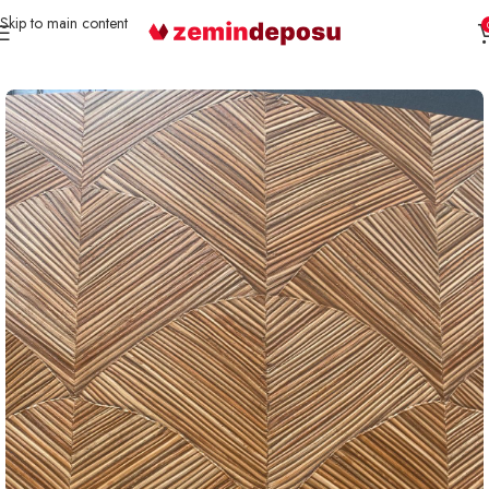
Skip to main content
Ana Sayfa
Duvar Kağıdı