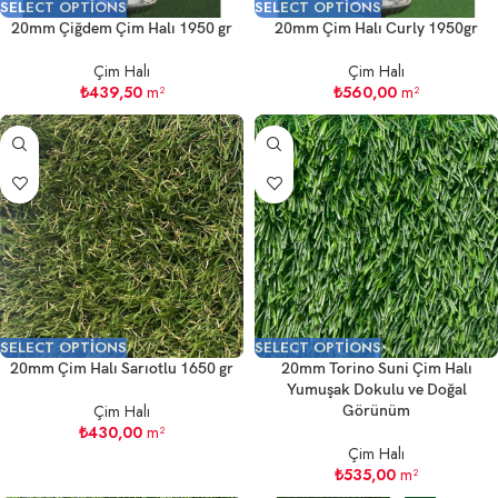
SELECT OPTIONS
SELECT OPTIONS
20mm Çiğdem Çim Halı 1950 gr
20mm Çim Halı Curly 1950gr
Çim Halı
Çim Halı
₺
439,50
m²
₺
560,00
m²
SELECT OPTIONS
SELECT OPTIONS
20mm Çim Halı Sarıotlu 1650 gr
20mm Torino Suni Çim Halı
Yumuşak Dokulu ve Doğal
Çim Halı
Görünüm
₺
430,00
m²
Çim Halı
₺
535,00
m²