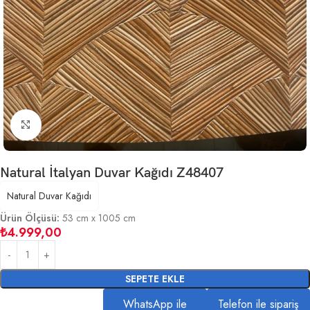
Büyütmek için tıklayın
Natural İtalyan Duvar Kağıdı Z48407
Natural Duvar Kağıdı
Ürün Ölçüsü:
53 cm x 1005 cm
₺
4.999,00
SEPETE EKLE
WhatsApp ile
Telefon ile sipariş