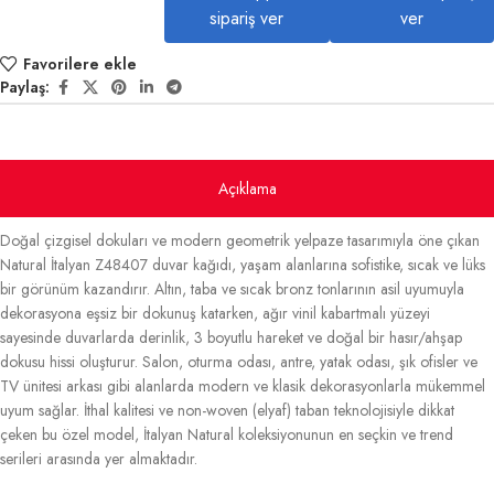
sipariş ver
ver
Favorilere ekle
Paylaş:
Açıklama
Doğal çizgisel dokuları ve modern geometrik yelpaze tasarımıyla öne çıkan
Natural İtalyan Z48407 duvar kağıdı, yaşam alanlarına sofistike, sıcak ve lüks
bir görünüm kazandırır. Altın, taba ve sıcak bronz tonlarının asil uyumuyla
dekorasyona eşsiz bir dokunuş katarken, ağır vinil kabartmalı yüzeyi
sayesinde duvarlarda derinlik, 3 boyutlu hareket ve doğal bir hasır/ahşap
dokusu hissi oluşturur. Salon, oturma odası, antre, yatak odası, şık ofisler ve
TV ünitesi arkası gibi alanlarda modern ve klasik dekorasyonlarla mükemmel
uyum sağlar. İthal kalitesi ve non-woven (elyaf) taban teknolojisiyle dikkat
çeken bu özel model, İtalyan Natural koleksiyonunun en seçkin ve trend
serileri arasında yer almaktadır.