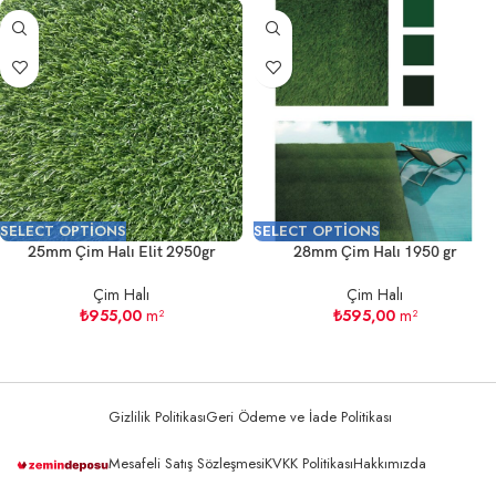
SELECT OPTIONS
SELECT OPTIONS
25mm Çim Halı Elit 2950gr
28mm Çim Halı 1950 gr
Çim Halı
Çim Halı
₺
955,00
m²
₺
595,00
m²
Gizlilik Politikası
Geri Ödeme ve İade Politikası
Mesafeli Satış Sözleşmesi
KVKK Politikası
Hakkımızda