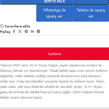
SEPETE EKLE
WhatsApp ile
Telefon ile sipariş
sipariş ver
ver
Favorilere ekle
Paylaş:
Açıklama
Titanium 9501 serisi 16 m² Duvar Kağıdı, yaşam alanlarınıza modern bir
dokunuş katmak için tasarlanmıştır. Yüksek kaliteli yapısı uzun ömürlü kullanım
sağlarken, nefes alabilen özelliği sayesinde duvarlarınızın hava almasına
imkân tanır. Kolay temizlenebilir yüzeyiyle hijyenik bir kullanım sunar. Salon,
yatak odası, otel veya ofislerde sofistike bir atmosfer yaratır. 16 m² ölçüsü
geniş duvarlarda tek paketle kusursuz sonuç sağlar. Zemin Deposu farkıyla
kaliteyi yaşam alanınıza taşıyın.