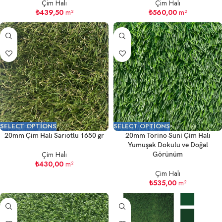
Çim Halı
Çim Halı
₺
439,50
m²
₺
560,00
m²
SELECT OPTIONS
SELECT OPTIONS
20mm Çim Halı Sarıotlu 1650 gr
20mm Torino Suni Çim Halı
Yumuşak Dokulu ve Doğal
Çim Halı
Görünüm
₺
430,00
m²
Çim Halı
₺
535,00
m²