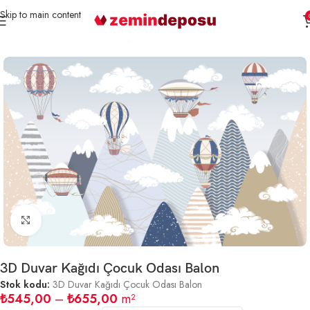
Skip to main content
Ana Sayfa
3D Duvar Kağıtları
Çocuk Odası
Büyütmek için tıklayın
3D Duvar Kağıdı Çocuk Odası Balon
Stok kodu:
3D Duvar Kağıdı Çocuk Odası Balon
₺
545,00
–
₺
655,00
m²