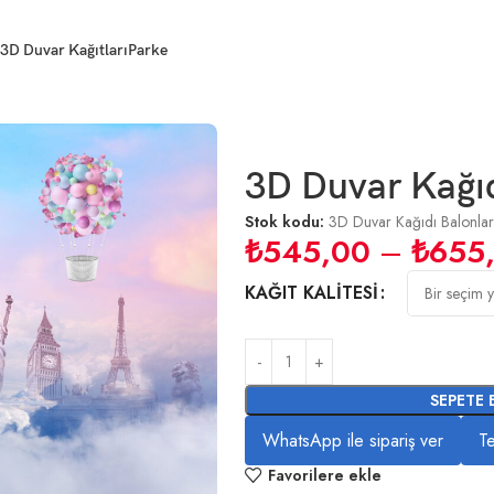
3D Duvar Kağıtları
Parke
3D Duvar Kağıd
Stok kodu:
3D Duvar Kağıdı Balonlar
₺
545,00
–
₺
655
KAĞIT KALITESI
SEPETE 
WhatsApp ile sipariş ver
Te
Favorilere ekle