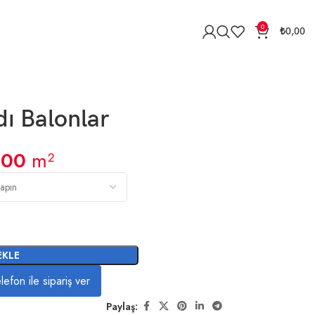
0
₺
0,00
ı Balonlar
,00
m²
EKLE
lefon ile sipariş ver
Paylaş: