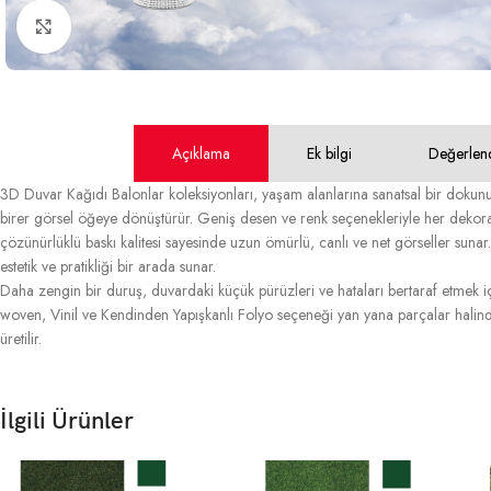
Büyütmek için tıklayın
Açıklama
Ek bilgi
Değerlen
3D Duvar Kağıdı Balonlar koleksiyonları, yaşam alanlarına sanatsal bir dokunuş
birer görsel öğeye dönüştürür. Geniş desen ve renk seçenekleriyle her dekor
çözünürlüklü baskı kalitesi sayesinde uzun ömürlü, canlı ve net görseller sunar. 
estetik ve pratikliği bir arada sunar.
Daha zengin bir duruş, duvardaki küçük pürüzleri ve hataları bertaraf etmek içi
woven, Vinil ve Kendinden Yapışkanlı Folyo seçeneği yan yana parçalar halinde
üretilir.
İlgili Ürünler