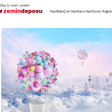
Skip to main content
Halıfleks
Çim Halı
Karo Halı
Duvar Kağıdı
Ana Sayfa
3D Duvar Kağıtları
Çocuk Odası
3D Duvar Kağıdı Balonlar