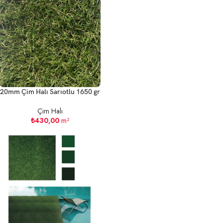
20mm Çim Halı Sarıotlu 1650 gr
Çim Halı
₺
430,00
m²