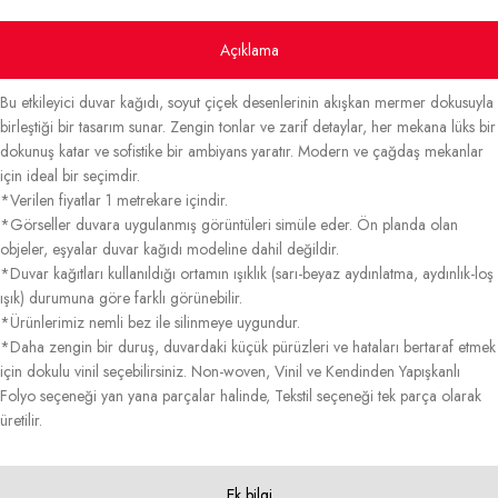
Açıklama
Bu etkileyici duvar kağıdı, soyut çiçek desenlerinin akışkan mermer dokusuyla
birleştiği bir tasarım sunar. Zengin tonlar ve zarif detaylar, her mekana lüks bir
dokunuş katar ve sofistike bir ambiyans yaratır. Modern ve çağdaş mekanlar
için ideal bir seçimdir.
*Verilen fiyatlar 1 metrekare içindir.
*Görseller duvara uygulanmış görüntüleri simüle eder. Ön planda olan
objeler, eşyalar duvar kağıdı modeline dahil değildir.
*Duvar kağıtları kullanıldığı ortamın ışıklık (sarı-beyaz aydınlatma, aydınlık-loş
ışık) durumuna göre farklı görünebilir.
*Ürünlerimiz nemli bez ile silinmeye uygundur.
*Daha zengin bir duruş, duvardaki küçük pürüzleri ve hataları bertaraf etmek
için dokulu vinil seçebilirsiniz. Non-woven, Vinil ve Kendinden Yapışkanlı
Folyo seçeneği yan yana parçalar halinde, Tekstil seçeneği tek parça olarak
üretilir.
Ek bilgi