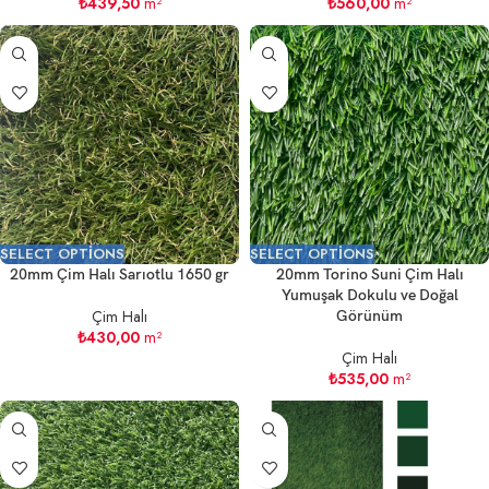
₺
439,50
m²
₺
560,00
m²
SELECT OPTIONS
SELECT OPTIONS
20mm Çim Halı Sarıotlu 1650 gr
20mm Torino Suni Çim Halı
Yumuşak Dokulu ve Doğal
Çim Halı
Görünüm
₺
430,00
m²
Çim Halı
₺
535,00
m²