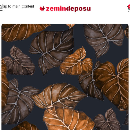
Skip to main content
Ana Sayfa
3D Duvar Kağıtları
Tüy ve Yaprak Desenli