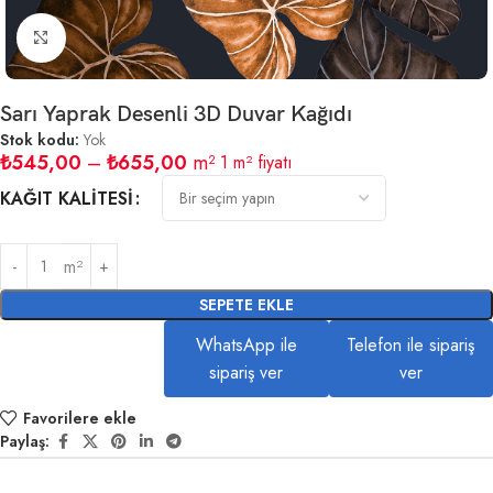
Büyütmek için tıklayın
Sarı Yaprak Desenli 3D Duvar Kağıdı
Stok kodu:
Yok
₺
545,00
–
₺
655,00
m²
1 m² fiyatı
KAĞIT KALITESI
m²
SEPETE EKLE
WhatsApp ile
Telefon ile sipariş
sipariş ver
ver
Favorilere ekle
Paylaş: