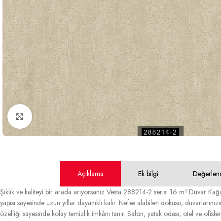
Büyütmek için tıklayın
Açıklama
Ek bilgi
Değerlen
Şıklık ve kaliteyi bir arada arıyorsanız Vesta 288214-2 serisi 16 m² Duvar Kağıd
yapısı sayesinde uzun yıllar dayanıklı kalır. Nefes alabilen dokusu, duvarlarınızın
özelliği sayesinde kolay temizlik imkânı tanır. Salon, yatak odası, otel ve ofisl