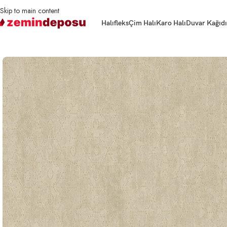
Skip to main content
Halıfleks
Çim Halı
Karo Halı
Duvar Kağıdı
Ana Sayfa
Duvar Kağıdı
Ravena Vesta 288214-2 Duvar Kağıdı 16m²