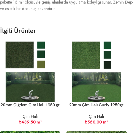
pakette 16 m² ölçüsüyle geniş alanlarda uygulama kolaylığı sunar. Zemin Depo
ve estetik bir dokunuş kazandırın.
İlgili Ürünler
20mm Çiğdem Çim Halı 1950 gr
20mm Çim Halı Curly 1950gr
Çim Halı
Çim Halı
₺
439,50
m²
₺
560,00
m²