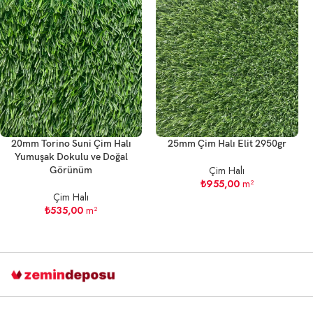
20mm Torino Suni Çim Halı
25mm Çim Halı Elit 2950gr
Yumuşak Dokulu ve Doğal
Çim Halı
Görünüm
₺
955,00
m²
Çim Halı
₺
535,00
m²