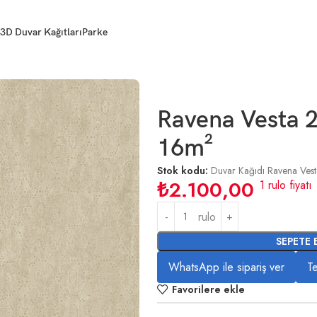
3D Duvar Kağıtları
Parke
Ravena Vesta 
16m²
Stok kodu:
Duvar Kağıdı Ravena Ves
₺
2.100,00
1 rulo fiyatı
rulo
SEPETE 
WhatsApp ile sipariş ver
Te
Favorilere ekle