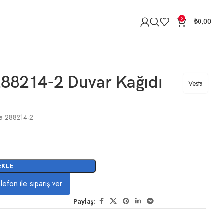
0
₺
0,00
288214-2 Duvar Kağıdı
Vesta
ta 288214-2
EKLE
lefon ile sipariş ver
Paylaş: