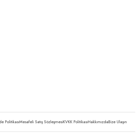
 Politikası
Mesafeli Satış Sözleşmesi
KVKK Politikası
Hakkımızda
Bize Ulaşın