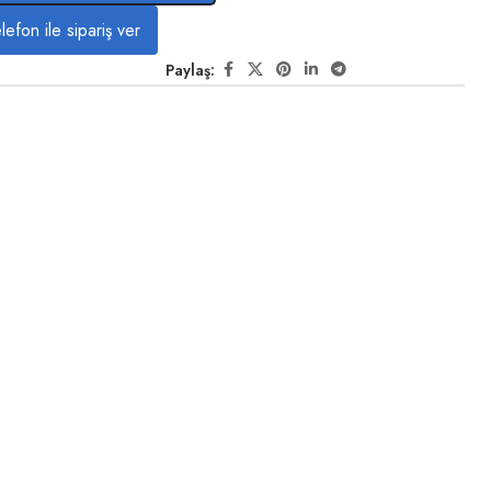
lefon ile sipariş ver
Paylaş: