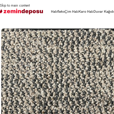
Skip to main content
Halıfleks
Çim Halı
Karo Halı
Duvar Kağıdı
Ana Sayfa
Karo Halı
Karo Halı Shadow 1208