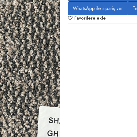
WhatsApp ile sipariş ver
Te
Favorilere ekle