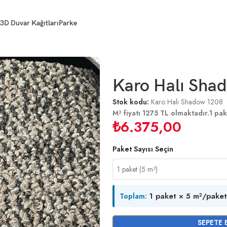
3D Duvar Kağıtları
Parke
Karo Halı Sha
Stok kodu:
Karo Halı Shadow 1208
M² fiyatı 1275 TL olmaktadır.1 pak
₺
6.375,00
Paket Sayısı Seçin
1 paket × 5 m²/paket
Toplam:
SEPETE 