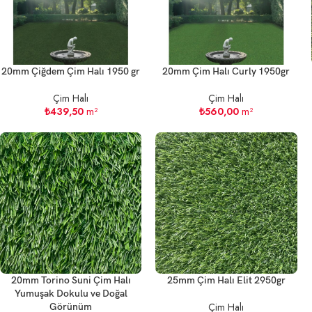
20mm Çiğdem Çim Halı 1950 gr
20mm Çim Halı Curly 1950gr
Çim Halı
Çim Halı
₺
439,50
m²
₺
560,00
m²
20mm Torino Suni Çim Halı
25mm Çim Halı Elit 2950gr
Yumuşak Dokulu ve Doğal
Çim Halı
Görünüm