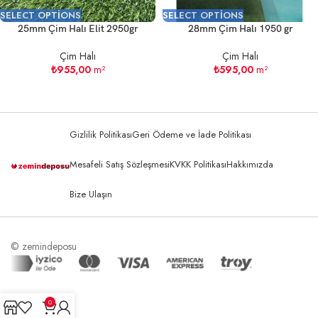
SELECT OPTIONS
SELECT OPTIONS
25mm Çim Halı Elit 2950gr
28mm Çim Halı 1950 gr
Çim Halı
Çim Halı
₺
955,00
m²
₺
595,00
m²
Gizlilik Politikası
Geri Ödeme ve İade Politikası
Mesafeli Satış Sözleşmesi
KVKK Politikası
Hakkımızda
Bize Ulaşın
© zemindeposu
0