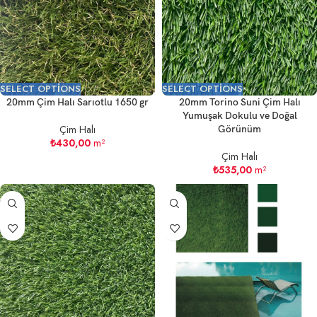
SELECT OPTIONS
SELECT OPTIONS
20mm Çim Halı Sarıotlu 1650 gr
20mm Torino Suni Çim Halı
Yumuşak Dokulu ve Doğal
Çim Halı
Görünüm
₺
430,00
m²
Çim Halı
₺
535,00
m²