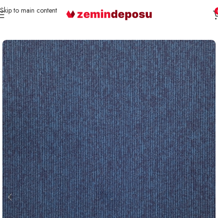
Skip to main content
Ana Sayfa
Karo Halı
Samur Karo HALI