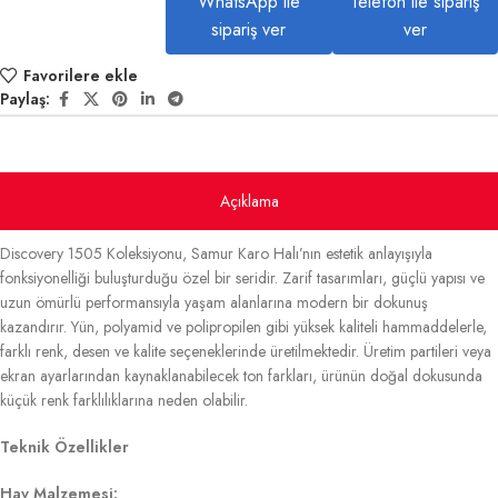
WhatsApp ile
Telefon ile sipariş
sipariş ver
ver
Favorilere ekle
Paylaş:
Açıklama
Discovery 1505 Koleksiyonu, Samur Karo Halı’nın estetik anlayışıyla
fonksiyonelliği buluşturduğu özel bir seridir. Zarif tasarımları, güçlü yapısı ve
uzun ömürlü performansıyla yaşam alanlarına modern bir dokunuş
kazandırır. Yün, polyamid ve polipropilen gibi yüksek kaliteli hammaddelerle,
farklı renk, desen ve kalite seçeneklerinde üretilmektedir. Üretim partileri veya
ekran ayarlarından kaynaklanabilecek ton farkları, ürünün doğal dokusunda
küçük renk farklılıklarına neden olabilir.
Teknik Özellikler
Hav Malzemesi: