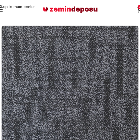
Skip to main content
Ana Sayfa
Karo Halı
Samur Karo HALI