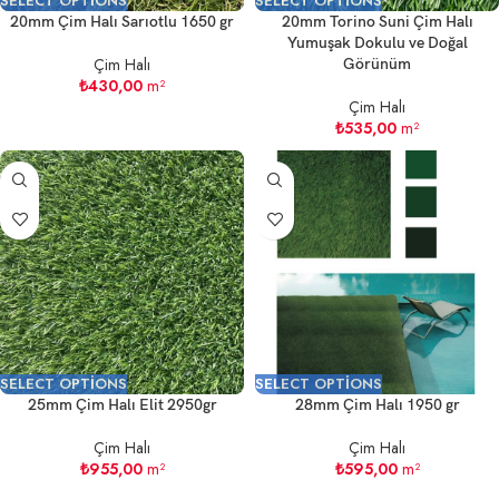
SELECT OPTIONS
SELECT OPTIONS
20mm Çim Halı Sarıotlu 1650 gr
20mm Torino Suni Çim Halı
Yumuşak Dokulu ve Doğal
Çim Halı
Görünüm
₺
430,00
m²
Çim Halı
₺
535,00
m²
SELECT OPTIONS
SELECT OPTIONS
25mm Çim Halı Elit 2950gr
28mm Çim Halı 1950 gr
Çim Halı
Çim Halı
₺
955,00
m²
₺
595,00
m²