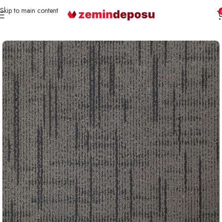
Skip to main content
Ana Sayfa
Karo Halı
Samur Karo HALI