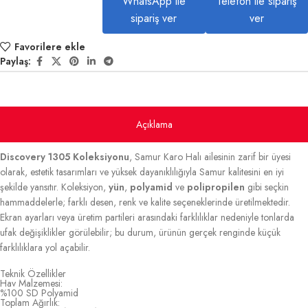
WhatsApp ile
Telefon ile sipariş
sipariş ver
ver
Favorilere ekle
Paylaş:
Açıklama
Discovery 1305 Koleksiyonu
, Samur Karo Halı ailesinin zarif bir üyesi
olarak, estetik tasarımları ve yüksek dayanıklılığıyla Samur kalitesini en iyi
şekilde yansıtır. Koleksiyon,
yün
,
polyamid
ve
polipropilen
gibi seçkin
hammaddelerle; farklı desen, renk ve kalite seçeneklerinde üretilmektedir.
Ekran ayarları veya üretim partileri arasındaki farklılıklar nedeniyle tonlarda
ufak değişiklikler görülebilir; bu durum, ürünün gerçek renginde küçük
farklılıklara yol açabilir.
Teknik Özellikler
Hav Malzemesi:
%100 SD Polyamid
Toplam Ağırlık: