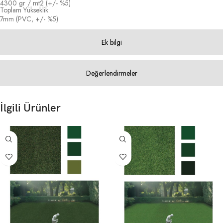
4300 gr / mt2 (+/- %5)
Toplam Yükseklik:
7mm (PVC, +/- %5)
Ek bilgi
Değerlendirmeler
İlgili Ürünler