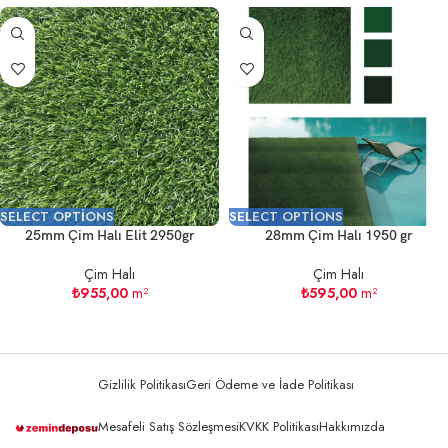
SELECT OPTIONS
SELECT OPTIONS
25mm Çim Halı Elit 2950gr
28mm Çim Halı 1950 gr
Çim Halı
Çim Halı
₺
955,00
m²
₺
595,00
m²
Gizlilik Politikası
Geri Ödeme ve İade Politikası
Mesafeli Satış Sözleşmesi
KVKK Politikası
Hakkımızda