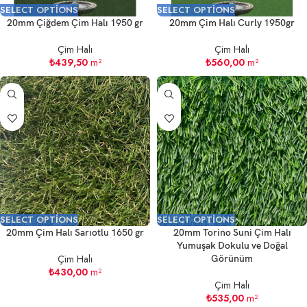
SELECT OPTIONS
SELECT OPTIONS
20mm Çiğdem Çim Halı 1950 gr
20mm Çim Halı Curly 1950gr
Çim Halı
Çim Halı
₺
439,50
m²
₺
560,00
m²
SELECT OPTIONS
SELECT OPTIONS
20mm Çim Halı Sarıotlu 1650 gr
20mm Torino Suni Çim Halı
Yumuşak Dokulu ve Doğal
Çim Halı
Görünüm
₺
430,00
m²
Çim Halı
₺
535,00
m²