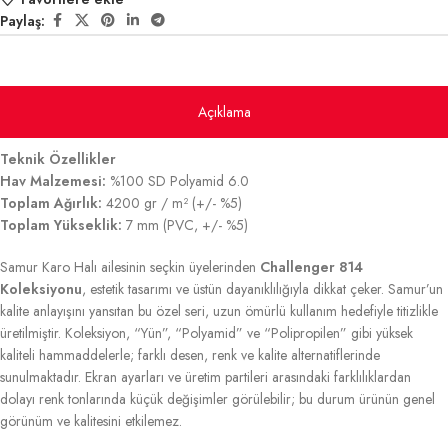
Paylaş:
Açıklama
Teknik Özellikler
Hav Malzemesi:
%100 SD Polyamid 6.0
Toplam Ağırlık:
4200 gr / m² (+/- %5)
Toplam Yükseklik:
7 mm (PVC, +/- %5)
Samur Karo Halı ailesinin seçkin üyelerinden
Challenger 814
Koleksiyonu
, estetik tasarımı ve üstün dayanıklılığıyla dikkat çeker. Samur’un
kalite anlayışını yansıtan bu özel seri, uzun ömürlü kullanım hedefiyle titizlikle
üretilmiştir. Koleksiyon, “Yün”, “Polyamid” ve “Polipropilen” gibi yüksek
kaliteli hammaddelerle; farklı desen, renk ve kalite alternatiflerinde
sunulmaktadır. Ekran ayarları ve üretim partileri arasındaki farklılıklardan
dolayı renk tonlarında küçük değişimler görülebilir; bu durum ürünün genel
görünüm ve kalitesini etkilemez.