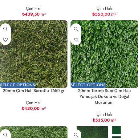
Çim Halı
Çim Halı
₺
439,50
m²
₺
560,00
m²
SELECT OPTIONS
SELECT OPTIONS
20mm Çim Halı Sarıotlu 1650 gr
20mm Torino Suni Çim Halı
Yumuşak Dokulu ve Doğal
Çim Halı
Görünüm
₺
430,00
m²
Çim Halı
₺
535,00
m²