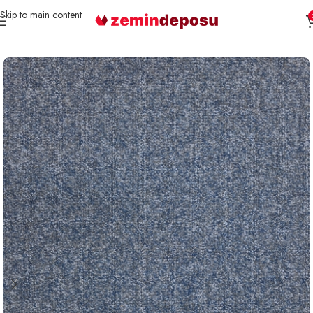
Skip to main content
Ana Sayfa
Karo Halı
Samur Karo HALI