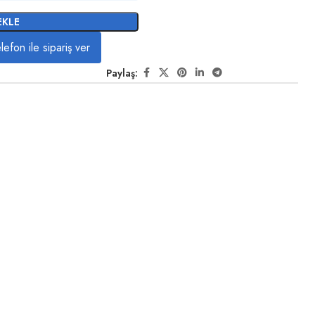
EKLE
lefon ile sipariş ver
Paylaş: