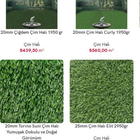
20mm Çiğdem Çim Halı 1950 gr
20mm Çim Halı Curly 1950gr
Çim Halı
Çim Halı
₺
439,50
m²
₺
560,00
m²
20mm Torino Suni Çim Halı
25mm Çim Halı Elit 2950gr
Yumuşak Dokulu ve Doğal
Çim Halı
Görünüm