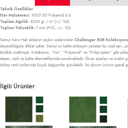
Teknik Özellikler
Hav Malzemesi:
%100 SD Polyamid 6.0
Toplam Ağırlık:
4200 gr / m² (+/- %5)
Toplam Yükseklik:
7 mm (PVC, +/- %5)
Samur Karo Halı ailesinin seçkin üyelerinden
Challenger 808 Koleksiyon
dayanıklılığıyla dikkat çeker. Samur’un kalite anlayışını yansıtan bu özel seri,
titizlikle üretilmiştir. Koleksiyon, “Yün”, “Polyamid” ve “Polipropilen” gibi yüks
desen, renk ve kalite alternatiflerinde sunulmaktadır. Ekran ayarları ve üretim par
dolayı renk tonlarında küçük değişimler görülebilir; bu durum ürünün genel gö
İlgili Ürünler