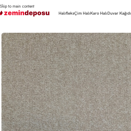
Skip to main content
Halıfleks
Çim Halı
Karo Halı
Duvar Kağıdı
Ana Sayfa
Karo Halı
Samur Karo HALI
Karo Halı Samur Challenger 808 Ko