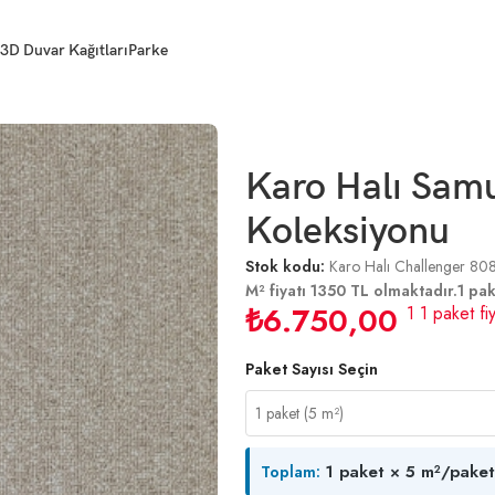
3D Duvar Kağıtları
Parke
leksiyonu
Karo Halı Sam
Koleksiyonu
Stok kodu:
Karo Halı Challenger 80
M² fiyatı 1350 TL olmaktadır.1 pak
₺
6.750,00
1 1 paket fiy
Paket Sayısı Seçin
1 paket × 5 m²/paket
Toplam: