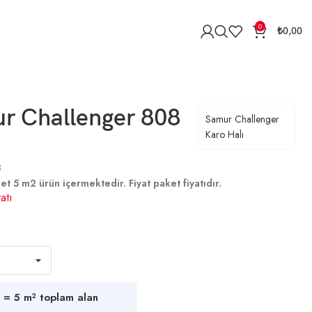
0
₺
0,00
ur Challenger 808
Samur Challenger
Karo Halı
8
et 5 m2 ürün içermektedir. Fiyat paket fiyatıdır.
atı
 = 5 m² toplam alan