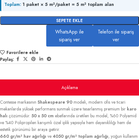
1 paket × 5 m²/paket = 5 m² toplam alan
Toplam:
SEPETE EKLE
WhatsApp ile
Telefon ile sipariş
sipariş ver
ver
Favorilere ekle
Paylaş:
Açıklama
Contesse markasının
Shakespeare 90
modeli, modern ofis ve ticari
mekanlarda yüksek performans sunmak üzere tasarlanmış premium bir
karo
halı
çözümüdür.
50 x 50 cm
ebatlarında üretilen bu model, %60 Polyamid
ve %40 Polipropilen karışımlı özel iplik yapısıyla hem dayanıklılığı hem de
estetik görünümü bir araya getirir.
660 gr/m² hav ağırlığı
ve
4050 gr/m² toplam ağırlığı
, yoğun kullanım