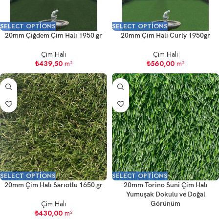
SELECT OPTIONS
SELECT OPTIONS
20mm Çiğdem Çim Halı 1950 gr
20mm Çim Halı Curly 1950gr
Çim Halı
Çim Halı
₺
439,50
m²
₺
560,00
m²
SELECT OPTIONS
SELECT OPTIONS
20mm Çim Halı Sarıotlu 1650 gr
20mm Torino Suni Çim Halı
Yumuşak Dokulu ve Doğal
Çim Halı
Görünüm
₺
430,00
m²