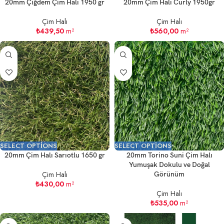
20mm Çiğdem Çim Halı 1950 gr
20mm Çim Halı Curly 1950gr
Çim Halı
Çim Halı
₺
439,50
m²
₺
560,00
m²
SELECT OPTIONS
SELECT OPTIONS
20mm Çim Halı Sarıotlu 1650 gr
20mm Torino Suni Çim Halı
Yumuşak Dokulu ve Doğal
Çim Halı
Görünüm
₺
430,00
m²
Çim Halı
₺
535,00
m²