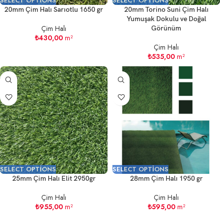
SELECT OPTIONS
SELECT OPTIONS
20mm Çim Halı Sarıotlu 1650 gr
20mm Torino Suni Çim Halı
Yumuşak Dokulu ve Doğal
Çim Halı
Görünüm
₺
430,00
m²
Çim Halı
₺
535,00
m²
SELECT OPTIONS
SELECT OPTIONS
25mm Çim Halı Elit 2950gr
28mm Çim Halı 1950 gr
Çim Halı
Çim Halı
₺
955,00
m²
₺
595,00
m²