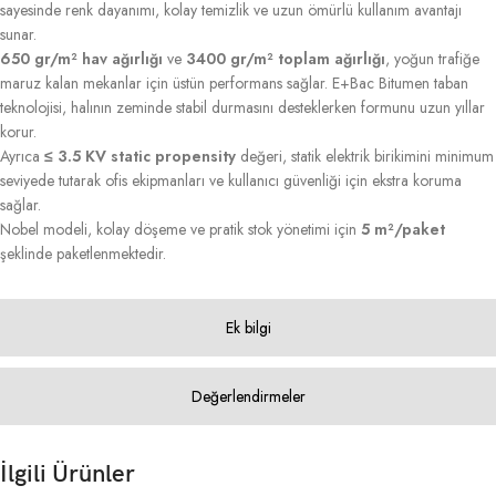
sayesinde renk dayanımı, kolay temizlik ve uzun ömürlü kullanım avantajı
sunar.
650 gr/m² hav ağırlığı
ve
3400 gr/m² toplam ağırlığı
, yoğun trafiğe
maruz kalan mekanlar için üstün performans sağlar. E+Bac Bitumen taban
teknolojisi, halının zeminde stabil durmasını desteklerken formunu uzun yıllar
korur.
Ayrıca
≤ 3.5 KV static propensity
değeri, statik elektrik birikimini minimum
seviyede tutarak ofis ekipmanları ve kullanıcı güvenliği için ekstra koruma
sağlar.
Nobel modeli, kolay döşeme ve pratik stok yönetimi için
5 m²/paket
şeklinde paketlenmektedir.
Ek bilgi
Değerlendirmeler
İlgili Ürünler