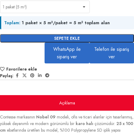
1 paket × 5 m²/paket = 5 m² toplam alan
Toplam:
SEPETE EKLE
WhatsApp ile
Telefon ile sipariş
sipariş ver
ver
Favorilere ekle
Paylaş:
Açıklama
Contesse markasının
Nobel 09
modeli, ofis ve ticari alanlar için tasarlanmış,
yüksek dayanımlı ve modern görünümlü bir
karo halı
çözümüdür.
25 x 100
cm
ebatlarında üretilen bu model, %100 Polypropylene SD iplik yapısı