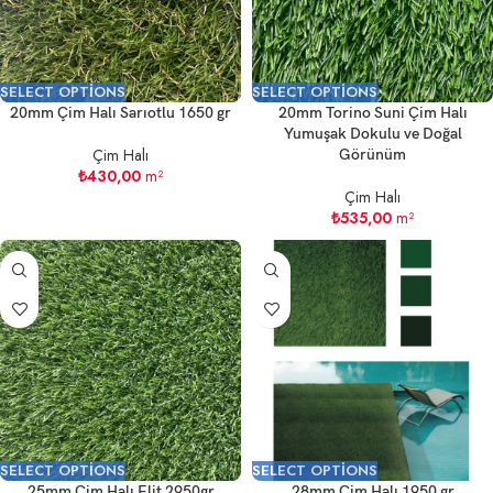
SELECT OPTIONS
SELECT OPTIONS
20mm Çim Halı Sarıotlu 1650 gr
20mm Torino Suni Çim Halı
Yumuşak Dokulu ve Doğal
Çim Halı
Görünüm
₺
430,00
m²
Çim Halı
₺
535,00
m²
SELECT OPTIONS
SELECT OPTIONS
25mm Çim Halı Elit 2950gr
28mm Çim Halı 1950 gr