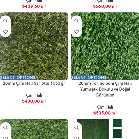
Çim Halı
Çim Halı
₺
439,50
m²
₺
560,00
m²
SELECT OPTIONS
SELECT OPTIONS
20mm Çim Halı Sarıotlu 1650 gr
20mm Torino Suni Çim Halı
Yumuşak Dokulu ve Doğal
Çim Halı
Görünüm
₺
430,00
m²
Çim Halı
₺
535,00
m²