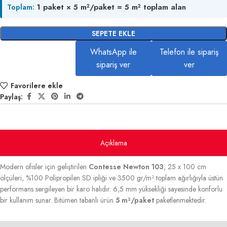
1 paket × 5 m²/paket = 5 m² toplam alan
Toplam:
SEPETE EKLE
WhatsApp ile
Telefon ile sipariş
sipariş ver
ver
Favorilere ekle
Paylaş:
Açıklama
Modern ofisler için geliştirilen
Contesse Newton 103
, 25 x 100 cm
ölçüleri, %100 Polipropilen SD ipliği ve 3500 gr/m² toplam ağırlığıyla üstün
performans sergileyen bir karo halıdır. 6,5 mm yüksekliği sayesinde konforlu
bir kullanım sunar. Bitümen tabanlı ürün
5 m²/paket
paketlenmektedir.