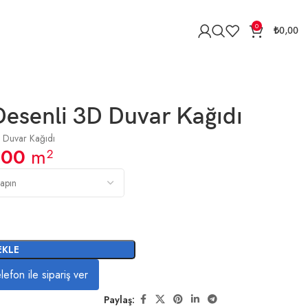
0
₺
0,00
Desenli 3D Duvar Kağıdı
 Duvar Kağıdı
,00
m²
EKLE
lefon ile sipariş ver
Paylaş: