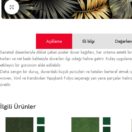
Büyütmek için tıklayın
Açıklama
Ek bilgi
Değerlen
Sanatsal desenleriyle dikkat çeken poster duvar kağıtları, her ortama estetik bir
tonları ve net baskı kalitesiyle duvarları ilgi odağı haline getirir. Kolay uygulan
etkileyici bir görünüm elde edilebilir.
Daha zengin bir duruş, duvardaki küçük pürüzleri ve hataları bertaraf etmek içi
woven, Vinil ve Kendinden Yapışkanlı Folyo seçeneği yan yana parçalar halinde
üretilir.
İlgili Ürünler