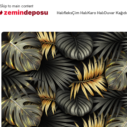
Skip to main content
Halıfleks
Çim Halı
Karo Halı
Duvar Kağıdı
Ana Sayfa
3D Duvar Kağıtları
Tüy ve Yaprak Desenli
Gold Tropical Desenli