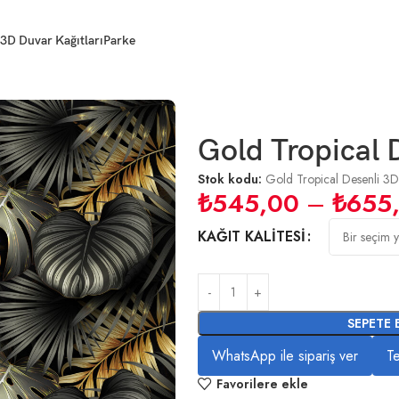
3D Duvar Kağıtları
Parke
 3D Duvar Kağıdı
Gold Tropical 
Stok kodu:
Gold Tropical Desenli 3D
₺
545,00
–
₺
655
KAĞIT KALITESI
SEPETE 
WhatsApp ile sipariş ver
Te
Favorilere ekle