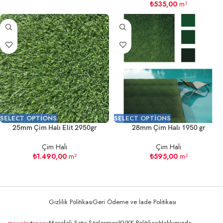
₺
535,00
m²
SELECT OPTIONS
SELECT OPTIONS
25mm Çim Halı Elit 2950gr
28mm Çim Halı 1950 gr
Çim Halı
Çim Halı
₺
1.490,00
m²
₺
595,00
m²
Gizlilik Politikası
Geri Ödeme ve İade Politikası
Mesafeli Satış Sözleşmesi
KVKK Politikası
Hakkımızda