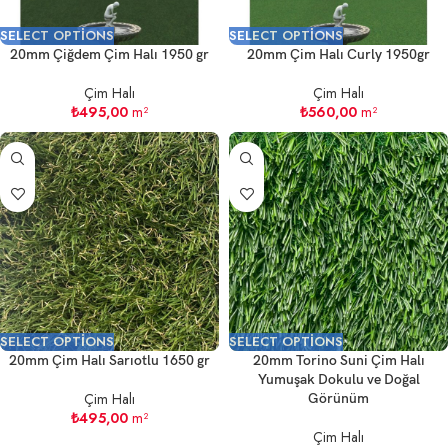
SELECT OPTIONS
SELECT OPTIONS
20mm Çiğdem Çim Halı 1950 gr
20mm Çim Halı Curly 1950gr
Çim Halı
Çim Halı
₺
495,00
m²
₺
560,00
m²
SELECT OPTIONS
SELECT OPTIONS
20mm Çim Halı Sarıotlu 1650 gr
20mm Torino Suni Çim Halı
Yumuşak Dokulu ve Doğal
Çim Halı
Görünüm
₺
495,00
m²
Çim Halı