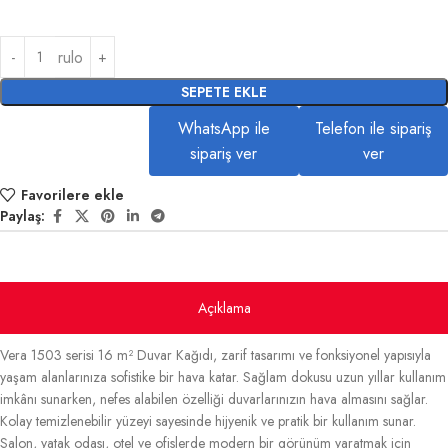
rulo
SEPETE EKLE
WhatsApp ile
Telefon ile sipariş
sipariş ver
ver
Favorilere ekle
Paylaş:
Açıklama
Vera 1503 serisi 16 m² Duvar Kağıdı, zarif tasarımı ve fonksiyonel yapısıyla
yaşam alanlarınıza sofistike bir hava katar. Sağlam dokusu uzun yıllar kullanım
imkânı sunarken, nefes alabilen özelliği duvarlarınızın hava almasını sağlar.
Kolay temizlenebilir yüzeyi sayesinde hijyenik ve pratik bir kullanım sunar.
Salon, yatak odası, otel ve ofislerde modern bir görünüm yaratmak için