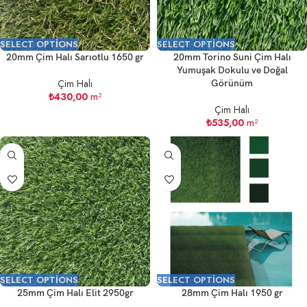
SELECT OPTIONS
SELECT OPTIONS
20mm Çim Halı Sarıotlu 1650 gr
20mm Torino Suni Çim Halı
Yumuşak Dokulu ve Doğal
Çim Halı
Görünüm
₺
430,00
m²
Çim Halı
₺
535,00
m²
SELECT OPTIONS
SELECT OPTIONS
25mm Çim Halı Elit 2950gr
28mm Çim Halı 1950 gr