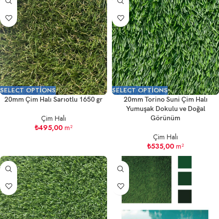
SELECT OPTIONS
SELECT OPTIONS
20mm Çim Halı Sarıotlu 1650 gr
20mm Torino Suni Çim Halı
Yumuşak Dokulu ve Doğal
Çim Halı
Görünüm
₺
495,00
m²
Çim Halı
₺
535,00
m²