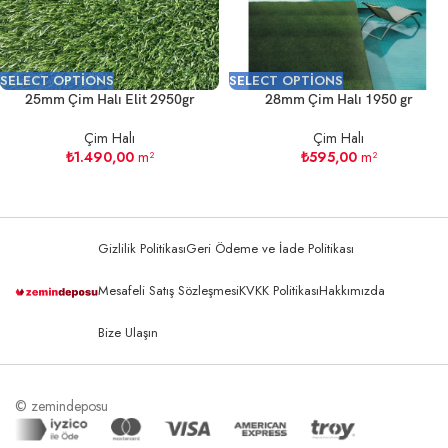
SELECT OPTIONS
SELECT OPTIONS
25mm Çim Halı Elit 2950gr
28mm Çim Halı 1950 gr
Çim Halı
Çim Halı
₺
1.490,00
m²
₺
595,00
m²
Gizlilik Politikası
Geri Ödeme ve İade Politikası
Mesafeli Satış Sözleşmesi
KVKK Politikası
Hakkımızda
Bize Ulaşın
© zemindeposu