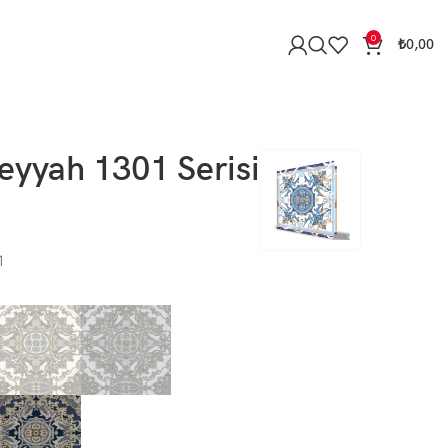
0
₺
0,00
eyyah 1301 Serisi
1