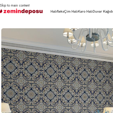
Skip to main content
Halıfleks
Çim Halı
Karo Halı
Duvar Kağıdı
Ana Sayfa
Duvar Kağıdı
Duvar Kağıdı Seyyah 1301 Serisi