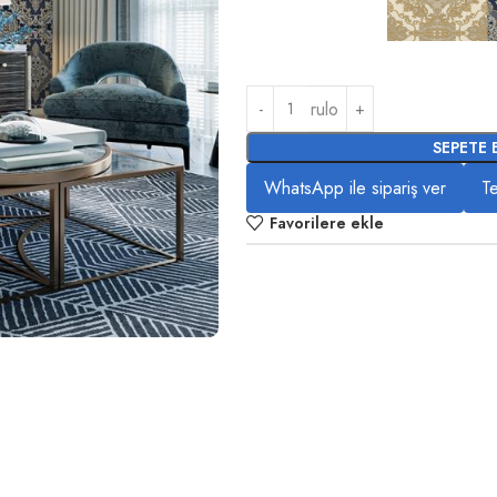
rulo
SEPETE 
WhatsApp ile sipariş ver
Te
Favorilere ekle