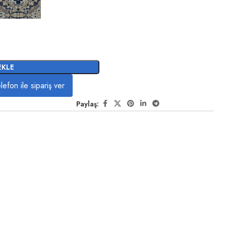
EKLE
lefon ile sipariş ver
Paylaş: