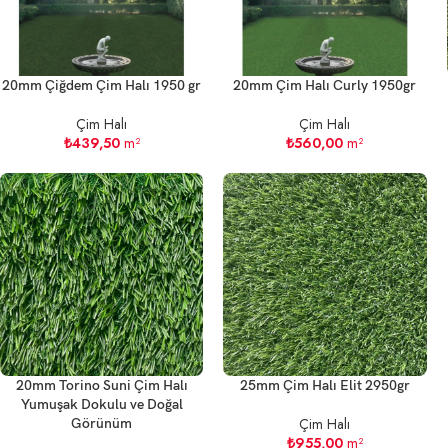
20mm Çiğdem Çim Halı 1950 gr
20mm Çim Halı Curly 1950gr
Çim Halı
Çim Halı
₺
439,50
m²
₺
560,00
m²
20mm Torino Suni Çim Halı
25mm Çim Halı Elit 2950gr
Yumuşak Dokulu ve Doğal
Çim Halı
Görünüm
₺
955,00
m²