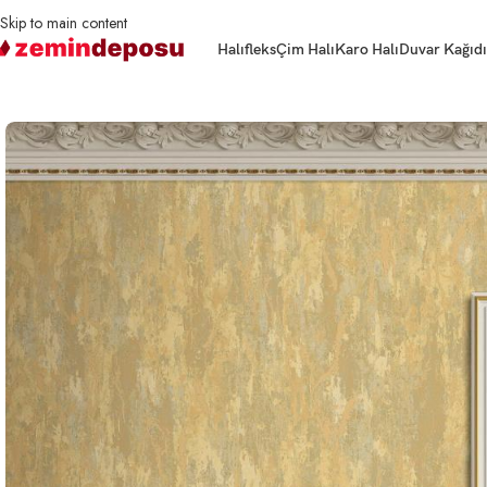
Skip to main content
Halıfleks
Çim Halı
Karo Halı
Duvar Kağıdı
Ana Sayfa
Duvar Kağıdı
Duvar Kağıdı Seven 7809 Serisi