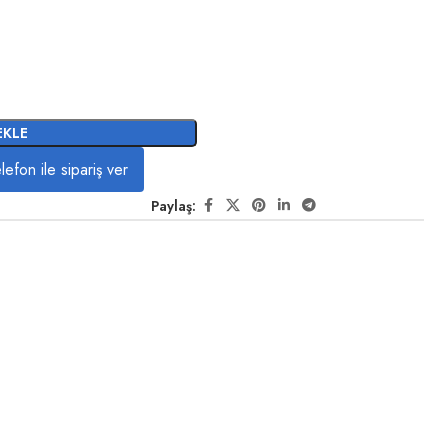
EKLE
lefon ile sipariş ver
Paylaş: