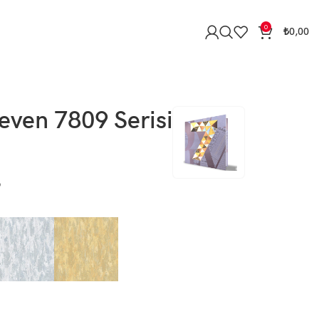
0
₺
0,00
even 7809 Serisi
9