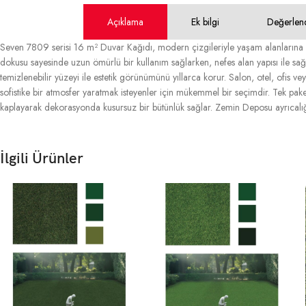
Açıklama
Ek bilgi
Değerlen
Seven 7809 serisi 16 m² Duvar Kağıdı, modern çizgileriyle yaşam alanlarına şıkl
dokusu sayesinde uzun ömürlü bir kullanım sağlarken, nefes alan yapısı ile sağl
temizlenebilir yüzeyi ile estetik görünümünü yıllarca korur. Salon, otel, ofis v
sofistike bir atmosfer yaratmak isteyenler için mükemmel bir seçimdir. Tek pake
kaplayarak dekorasyonda kusursuz bir bütünlük sağlar. Zemin Deposu ayrıcalığ
İlgili Ürünler