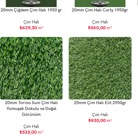
20mm Çiğdem Çim Halı 1950 gr
20mm Çim Halı Curly 1950gr
Çim Halı
Çim Halı
₺
439,50
m²
₺
560,00
m²
20mm Torino Suni Çim Halı
25mm Çim Halı Elit 2950gr
Yumuşak Dokulu ve Doğal
Çim Halı
Görünüm
₺
955,00
m²
Çim Halı
₺
535,00
m²