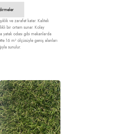
dirmeler
ık ve zarafet katar. Kaliteli
ıklı bir ortam sunar. Kolay
eya yatak odası gibi mekanlarda
tte 16 m² ölçüsüyle geniş alanları
ıyla sunulur.