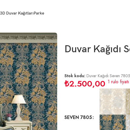
3D Duvar Kağıtları
Parke
Duvar Kağıdı S
Stok kodu:
Duvar Kağıdı Seven 780
₺
2.500,00
1 rulo fiyatı
SEVEN 7805