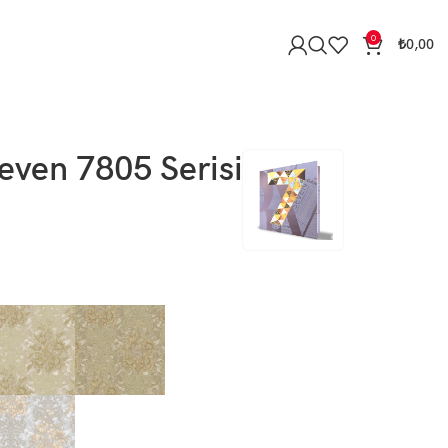
0
₺
0,00
even 7805 Serisi
5