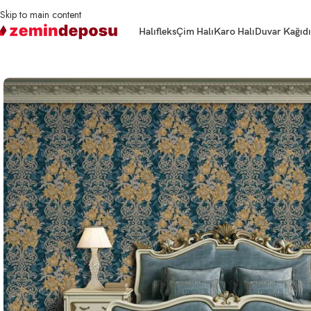
Skip to main content
Halıfleks
Çim Halı
Karo Halı
Duvar Kağıdı
Ana Sayfa
Duvar Kağıdı
Duvar Kağıdı Seven 7805 Serisi