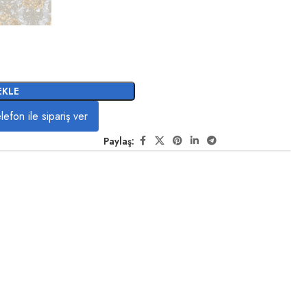
EKLE
lefon ile sipariş ver
Paylaş: