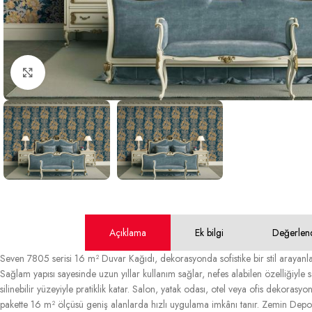
Büyütmek için tıklayın
Açıklama
Ek bilgi
Değerlen
Seven 7805 serisi 16 m² Duvar Kağıdı, dekorasyonda sofistike bir stil arayanla
Sağlam yapısı sayesinde uzun yıllar kullanım sağlar, nefes alabilen özelliğiyle s
silinebilir yüzeyiyle pratiklik katar. Salon, yatak odası, otel veya ofis dekoras
pakette 16 m² ölçüsü geniş alanlarda hızlı uygulama imkânı tanır. Zemin Deposu 