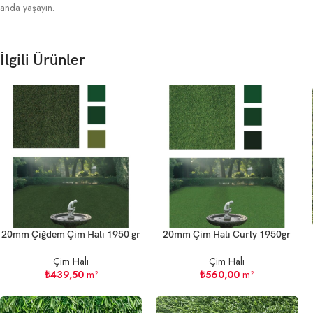
anda yaşayın.
İlgili Ürünler
20mm Çiğdem Çim Halı 1950 gr
20mm Çim Halı Curly 1950gr
Çim Halı
Çim Halı
₺
439,50
m²
₺
560,00
m²