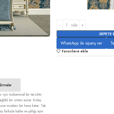
rulo
SEPETE 
WhatsApp ile sipariş ver
Te
Favorilere ekle
dirmeler
r için mükemmel bir tercihtir.
ağlıklı bir ortam sunar. Kolay
yonuna modern bir hava katar. Tek
farkıyla kalite ve şıklığı aynı