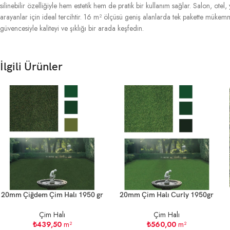
silinebilir özelliğiyle hem estetik hem de pratik bir kullanım sağlar. Salon, otel
arayanlar için ideal tercihtir. 16 m² ölçüsü geniş alanlarda tek pakette mü
güvencesiyle kaliteyi ve şıklığı bir arada keşfedin.
İlgili Ürünler
20mm Çiğdem Çim Halı 1950 gr
20mm Çim Halı Curly 1950gr
Çim Halı
Çim Halı
₺
439,50
m²
₺
560,00
m²