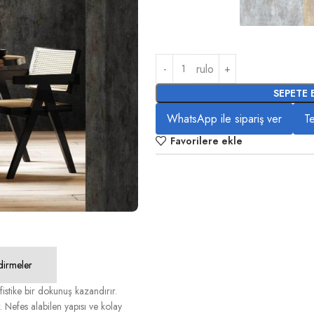
rulo
SEPETE 
WhatsApp ile sipariş ver
Te
Favorilere ekle
dirmeler
tike bir dokunuş kazandırır.
 Nefes alabilen yapısı ve kolay