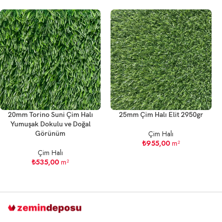
20mm Torino Suni Çim Halı
25mm Çim Halı Elit 2950gr
Yumuşak Dokulu ve Doğal
Çim Halı
Görünüm
₺
955,00
m²
Çim Halı
₺
535,00
m²