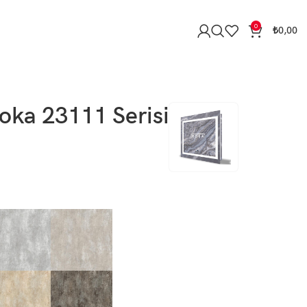
0
₺
0,00
oka 23111 Serisi