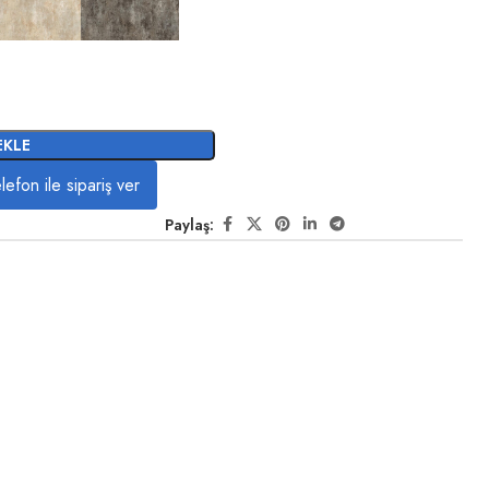
EKLE
lefon ile sipariş ver
Paylaş: