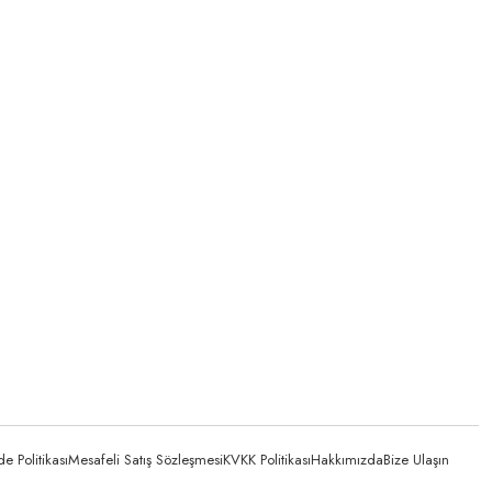
 Politikası
Mesafeli Satış Sözleşmesi
KVKK Politikası
Hakkımızda
Bize Ulaşın