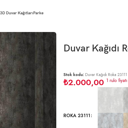
3D Duvar Kağıtları
Parke
Duvar Kağıdı R
Stok kodu:
Duvar Kağıdı Roka 23111
₺
2.000,00
1 rulo fiyatı
ROKA 23111