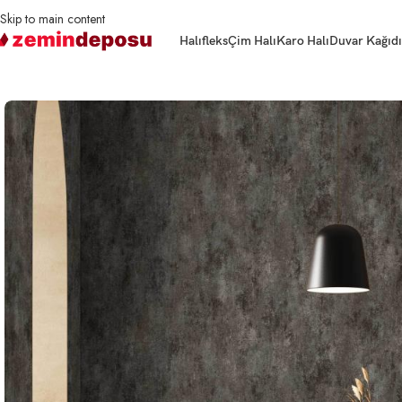
Skip to main content
Halıfleks
Çim Halı
Karo Halı
Duvar Kağıdı
Ana Sayfa
Duvar Kağıdı
Duvar Kağıdı Roka 23111 Serisi