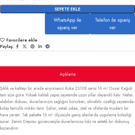
SEPETE EKLE
WhatsApp ile
Telefon ile sipariş
sipariş ver
ver
Favorilere ekle
Paylaş:
Açıklama
Şıklık ve kaliteyi bir arada arıyorsanız Roka 23108 serisi 16 m² Duvar Kağıdı
tam size göre. Yüksek kaliteli yapısı sayesinde uzun yıllar dayanıklı kalır. Nefes
alabilen dokusu, duvarlarınızın sağlığını korurken, silinebilir özelliği sayesinde
kolay temizlik imkânı tanır. Salon, yatak odası, otel ve ofislerde modern bir
hava yaratır. Tek pakette 16 m² ölçüsüyle geniş alanlarda uygulama kolaylığı
sunar. Zemin Deposu güvencesiyle duvarlarınıza lüks ve estetik bir dokunuş
kazandırın.