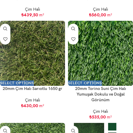
Çim Halı
Çim Halı
₺
439,50
m²
₺
560,00
m²
SELECT OPTIONS
SELECT OPTIONS
20mm Çim Halı Sarıotlu 1650 gr
20mm Torino Suni Çim Halı
Yumuşak Dokulu ve Doğal
Çim Halı
Görünüm
₺
430,00
m²
Çim Halı
₺
535,00
m²