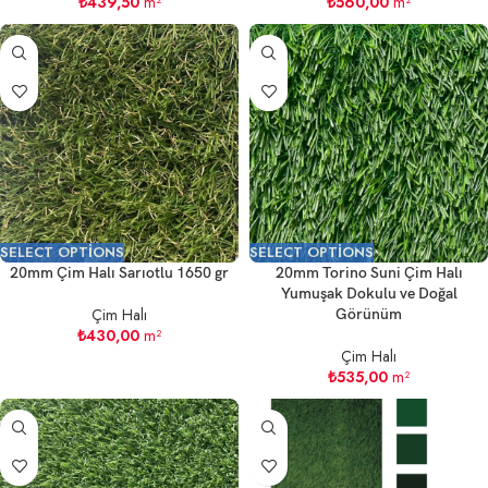
₺
439,50
m²
₺
560,00
m²
SELECT OPTIONS
SELECT OPTIONS
20mm Çim Halı Sarıotlu 1650 gr
20mm Torino Suni Çim Halı
Yumuşak Dokulu ve Doğal
Çim Halı
Görünüm
₺
430,00
m²
Çim Halı
₺
535,00
m²