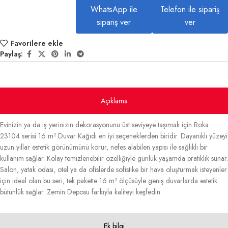
WhatsApp ile
Telefon ile sipariş
sipariş ver
ver
Favorilere ekle
Paylaş:
Açıklama
Evinizin ya da iş yerinizin dekorasyonunu üst seviyeye taşımak için Roka
23104 serisi 16 m² Duvar Kağıdı en iyi seçeneklerden biridir. Dayanıklı yüzeyi
uzun yıllar estetik görünümünü korur, nefes alabilen yapısı ile sağlıklı bir
kullanım sağlar. Kolay temizlenebilir özelliğiyle günlük yaşamda pratiklik sunar.
Salon, yatak odası, otel ya da ofislerde sofistike bir hava oluşturmak isteyenler
için ideal olan bu seri, tek pakette 16 m² ölçüsüyle geniş duvarlarda estetik
bütünlük sağlar. Zemin Deposu farkıyla kaliteyi keşfedin.
Ek bilgi