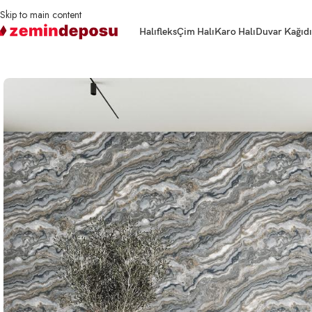
Skip to main content
Halıfleks
Çim Halı
Karo Halı
Duvar Kağıdı
Ana Sayfa
Duvar Kağıdı
Duvar Kağıdı Roka 23102 Serisi