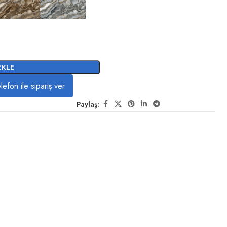
EKLE
lefon ile sipariş ver
Paylaş: