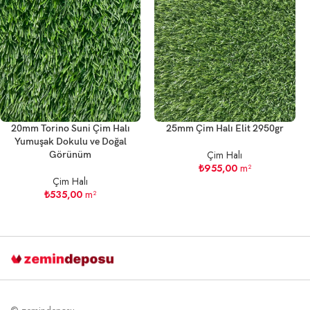
20mm Torino Suni Çim Halı
25mm Çim Halı Elit 2950gr
Yumuşak Dokulu ve Doğal
Çim Halı
Görünüm
₺
955,00
m²
Çim Halı
₺
535,00
m²