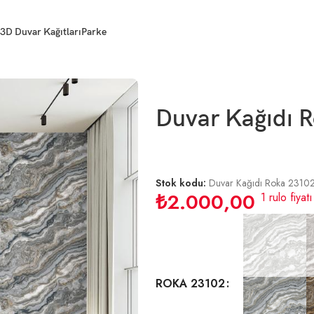
3D Duvar Kağıtları
Parke
Duvar Kağıdı R
Stok kodu:
Duvar Kağıdı Roka 2310
₺
2.000,00
1 rulo fiyatı
ROKA 23102