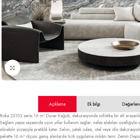
Büyütmek için tıklayın
Açıklama
Ek bilgi
Değerlen
Roka 23102 serisi 16 m² Duvar Kağıdı, dekorasyonda sofistike bir stil arayanla
Sağlam yapısı sayesinde uzun yıllar kullanım sağlar, nefes alabilen özelliğiyle s
silinebilir yüzeyiyle pratiklik katar. Salon, yatak odası, otel veya ofis dekoras
pakette 16 m² ölçüsü geniş alanlarda hızlı uygulama imkânı tanır. Zemin Deposu 