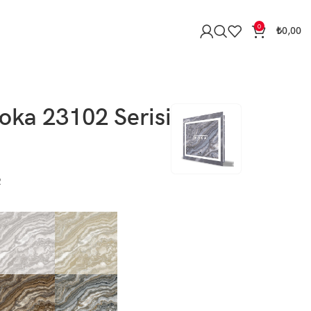
0
₺
0,00
oka 23102 Serisi
2