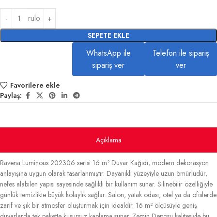
rulo
SEPETE EKLE
WhatsApp ile
Telefon ile sipariş
sipariş ver
ver
Favorilere ekle
Paylaş:
Açıklama
Ravena Luminous 202306 serisi 16 m² Duvar Kağıdı, modern dekorasyon
anlayışına uygun olarak tasarlanmıştır. Dayanıklı yüzeyiyle uzun ömürlüdür,
nefes alabilen yapısı sayesinde sağlıklı bir kullanım sunar. Silinebilir özelliğiyle
günlük temizlikte büyük kolaylık sağlar. Salon, yatak odası, otel ya da ofislerde
zarif ve şık bir atmosfer oluşturmak için idealdir. 16 m² ölçüsüyle geniş
duvarlarda tek pakette kusursuz kaplama sunar. Zemin Deposu kalitesiyle bu