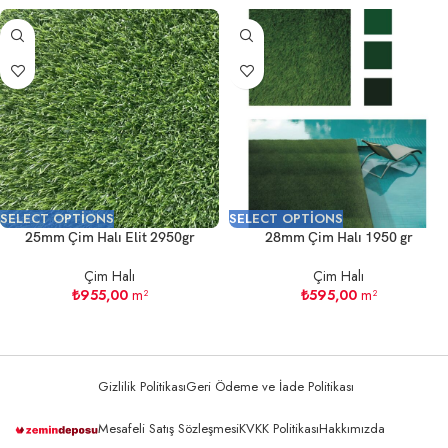
SELECT OPTIONS
SELECT OPTIONS
25mm Çim Halı Elit 2950gr
28mm Çim Halı 1950 gr
Çim Halı
Çim Halı
₺
955,00
m²
₺
595,00
m²
Gizlilik Politikası
Geri Ödeme ve İade Politikası
Mesafeli Satış Sözleşmesi
KVKK Politikası
Hakkımızda