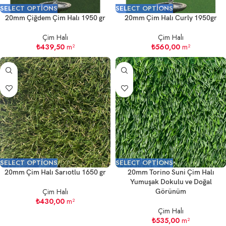
SELECT OPTIONS
SELECT OPTIONS
20mm Çiğdem Çim Halı 1950 gr
20mm Çim Halı Curly 1950gr
Çim Halı
Çim Halı
₺
439,50
m²
₺
560,00
m²
SELECT OPTIONS
SELECT OPTIONS
20mm Çim Halı Sarıotlu 1650 gr
20mm Torino Suni Çim Halı
Yumuşak Dokulu ve Doğal
Çim Halı
Görünüm
₺
430,00
m²
Çim Halı
₺
535,00
m²