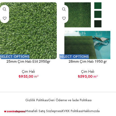
SELECT OPTIONS
SELECT OPTIONS
25mm Çim Halı Elit 2950gr
28mm Çim Halı 1950 gr
Çim Halı
Çim Halı
₺
955,00
m²
₺
595,00
m²
Gizlilik Politikası
Geri Ödeme ve İade Politikası
Mesafeli Satış Sözleşmesi
KVKK Politikası
Hakkımızda