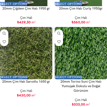
SELECT OPTIONS
SELECT OPTIONS
20mm Çiğdem Çim Halı 1950 gr
20mm Çim Halı Curly 1950gr
Çim Halı
Çim Halı
₺
439,50
m²
₺
560,00
m²
SELECT OPTIONS
SELECT OPTIONS
20mm Çim Halı Sarıotlu 1650 gr
20mm Torino Suni Çim Halı
Yumuşak Dokulu ve Doğal
Çim Halı
Görünüm
₺
430,00
m²
Çim Halı
₺
535,00
m²