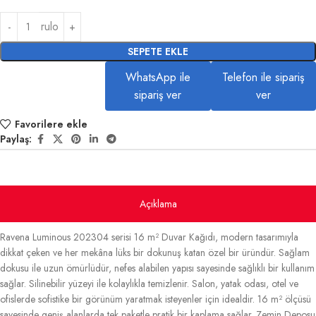
rulo
SEPETE EKLE
WhatsApp ile
Telefon ile sipariş
sipariş ver
ver
Favorilere ekle
Paylaş:
Açıklama
Ravena Luminous 202304 serisi 16 m² Duvar Kağıdı, modern tasarımıyla
dikkat çeken ve her mekâna lüks bir dokunuş katan özel bir üründür. Sağlam
dokusu ile uzun ömürlüdür, nefes alabilen yapısı sayesinde sağlıklı bir kullanım
sağlar. Silinebilir yüzeyi ile kolaylıkla temizlenir. Salon, yatak odası, otel ve
ofislerde sofistike bir görünüm yaratmak isteyenler için idealdir. 16 m² ölçüsü
sayesinde geniş alanlarda tek paketle pratik bir kaplama sağlar. Zemin Deposu