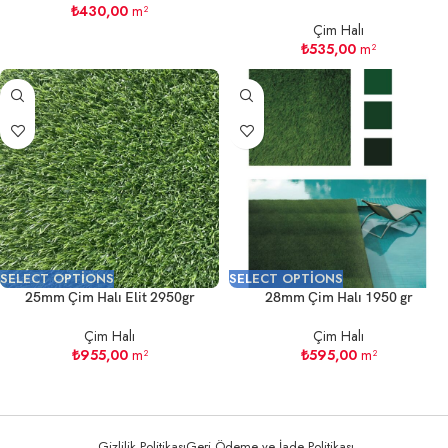
₺
430,00
m²
Çim Halı
₺
535,00
m²
SELECT OPTIONS
SELECT OPTIONS
25mm Çim Halı Elit 2950gr
28mm Çim Halı 1950 gr
Çim Halı
Çim Halı
₺
955,00
m²
₺
595,00
m²
Gizlilik Politikası
Geri Ödeme ve İade Politikası