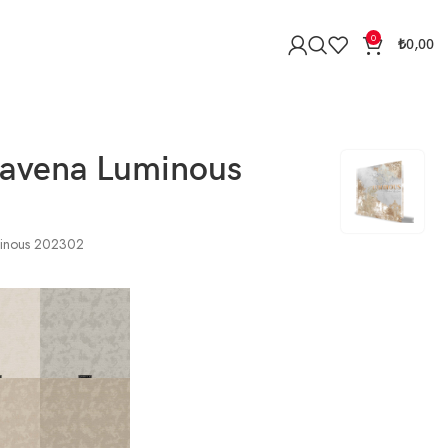
0
₺
0,00
Ravena Luminous
minous 202302