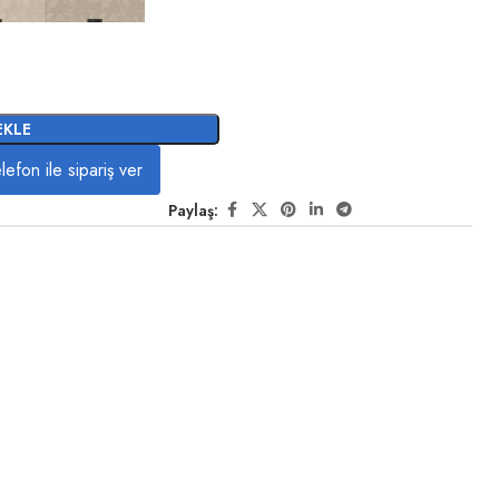
EKLE
lefon ile sipariş ver
Paylaş: