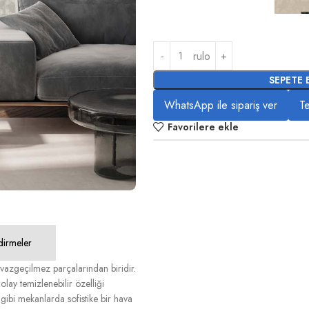
rulo
SEPETE 
WhatsApp ile sipariş ver
Te
Favorilere ekle
dirmeler
zgeçilmez parçalarından biridir.
olay temizlenebilir özelliği
 gibi mekanlarda sofistike bir hava