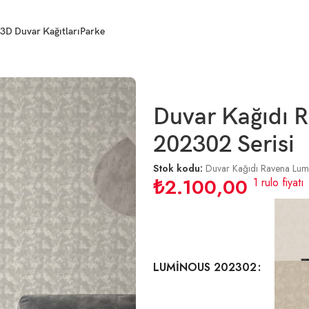
3D Duvar Kağıtları
Parke
Duvar Kağıdı 
202302 Serisi
Stok kodu:
Duvar Kağıdı Ravena Lu
₺
2.100,00
1 rulo fiyatı
LUMİNOUS 202302