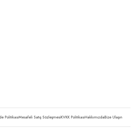
 Politikası
Mesafeli Satış Sözleşmesi
KVKK Politikası
Hakkımızda
Bize Ulaşın