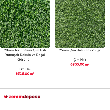
20mm Torino Suni Çim Halı
25mm Çim Halı Elit 2950gr
Yumuşak Dokulu ve Doğal
Çim Halı
Görünüm
₺
955,00
m²
Çim Halı
₺
535,00
m²