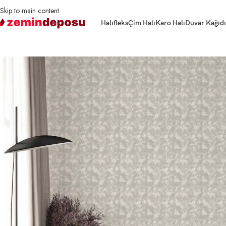
Skip to main content
Halıfleks
Çim Halı
Karo Halı
Duvar Kağıdı
Ana Sayfa
Duvar Kağıdı
Duvar Kağıdı Ravena Luminous 202302 Serisi