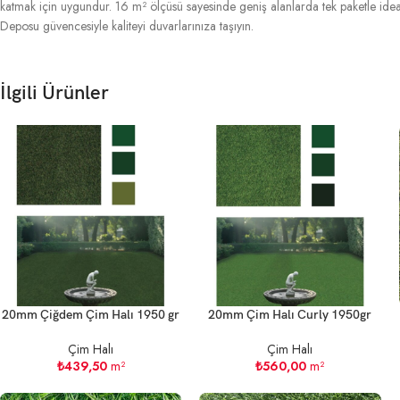
katmak için uygundur. 16 m² ölçüsü sayesinde geniş alanlarda tek paketle ide
Deposu güvencesiyle kaliteyi duvarlarınıza taşıyın.
İlgili Ürünler
20mm Çiğdem Çim Halı 1950 gr
20mm Çim Halı Curly 1950gr
Çim Halı
Çim Halı
₺
439,50
m²
₺
560,00
m²