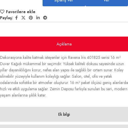
Favorilere ekle
Paylaş:
Açıklama
Dekorasyona kalite katmak isteyenler için Ravena İris 401825 serisi 16 m²
Duvar Kağıdı mükemmel bir seçimdir. Yüksek kaliteli dokusu sayesinde uzun
yıllar dayanıklılığını korur, nefes alan yapısı ile sağlıklı bir ortam sunar. Kolay
silinebilir yüzeyiyle kullanım kolaylığı sağlar. Salon, otel, ofis ve yatak
odalarında sofistike bir atmosfer oluşturur. 16 m² paket ölçüsü geniş alanlarda
hızlı ve etkili uygulama sağlar. Zemin Deposu farkıyla sunulan bu seri, modern
yaşam alanlarına şıklık katar.
Ek bilgi