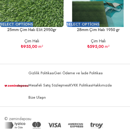
SELECT OPTIONS
SELECT OPTIONS
25mm Çim Halı Elit 2950gr
28mm Çim Halı 1950 gr
Çim Halı
Çim Halı
₺
955,00
m²
₺
595,00
m²
Gizlilik Politikası
Geri Ödeme ve İade Politikası
Mesafeli Satış Sözleşmesi
KVKK Politikası
Hakkımızda
Bize Ulaşın
© zemindeposu