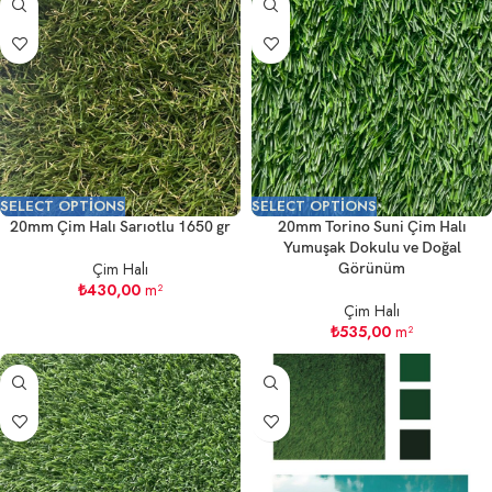
SELECT OPTIONS
SELECT OPTIONS
20mm Çim Halı Sarıotlu 1650 gr
20mm Torino Suni Çim Halı
Yumuşak Dokulu ve Doğal
Çim Halı
Görünüm
₺
430,00
m²
Çim Halı
₺
535,00
m²