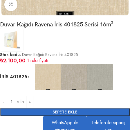
Büyütmek için tıklayın
Duvar Kağıdı Ravena İris 401825 Serisi 16m²
Stok kodu:
Duvar Kağıdı Ravena İris 401825
₺
2.100,00
1 rulo fiyatı
İRİS 401825
rulo
SEPETE EKLE
WhatsApp ile
Telefon ile sipariş
sipariş ver
ver