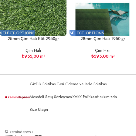
SELECT OPTIONS
SELECT OPTIONS
25mm Çim Halı Elit 2950gr
28mm Çim Halı 1950 gr
Çim Halı
Çim Halı
₺
955,00
m²
₺
595,00
m²
Gizlilik Politikası
Geri Ödeme ve İade Politikası
Mesafeli Satış Sözleşmesi
KVKK Politikası
Hakkımızda
Bize Ulaşın
© zemindeposu