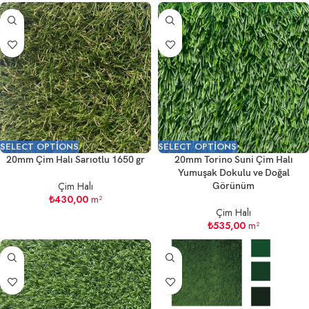
SELECT OPTIONS
SELECT OPTIONS
20mm Çim Halı Sarıotlu 1650 gr
20mm Torino Suni Çim Halı
Yumuşak Dokulu ve Doğal
Çim Halı
Görünüm
₺
430,00
m²
Çim Halı
₺
535,00
m²