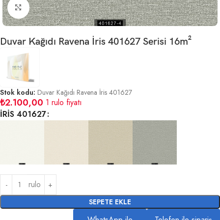
Büyütmek için tıklayın
Duvar Kağıdı Ravena İris 401627 Serisi 16m²
Stok kodu:
Duvar Kağıdı Ravena İris 401627
₺
2.100,00
1 rulo fiyatı
İRİS 401627
rulo
SEPETE EKLE
WhatsApp ile
Telefon ile sipariş