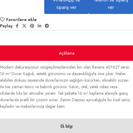
sipariş ver
ver
Favorilere ekle
Paylaş:
Açıklama
Modern dekorasyonun vazgeçilmezlerinden biri olan Ravena 401627 serisi
16 m² Duvar Kağıdı, estetik görünümü ve dayanıklılığıyla öne çıkar. Nefes
alabilen dokusu sayesinde duvarlarınızın sağlığını korurken, silinebilir yüzeyi
ile her zaman temiz ve bakımlı görünür. Salon, otel, yatak odası veya
ofislerde lüks bir atmosfer yaratır. Tek pakette 16 m² kaplama alanıyla geniş
duvarlarda pratik bir çözüm sunar. Zemin Deposu ayrıcalığıyla bu özel seriyi
keşfedin ve mekanlarınıza değer katın.
Ek bilgi