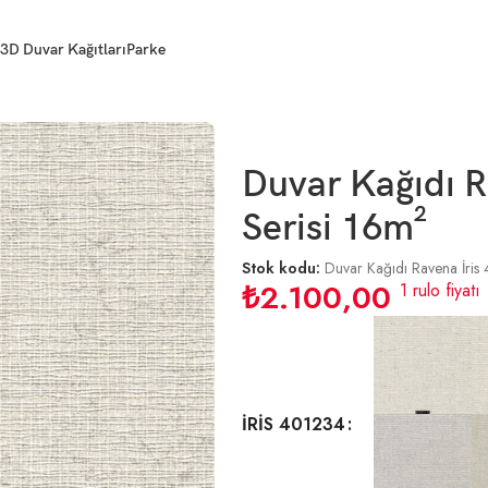
3D Duvar Kağıtları
Parke
Duvar Kağıdı R
Serisi 16m²
Stok kodu:
Duvar Kağıdı Ravena İris
₺
2.100,00
1 rulo fiyatı
İRİS 401234