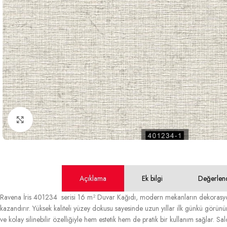
Büyütmek için tıklayın
Açıklama
Ek bilgi
Değerlen
Ravena İris 401234 serisi 16 m² Duvar Kağıdı, modern mekanların dekorasyo
kazandırır. Yüksek kaliteli yüzey dokusu sayesinde uzun yıllar ilk günkü görünü
ve kolay silinebilir özelliğiyle hem estetik hem de pratik bir kullanım sağlar. Sa