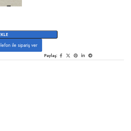
EKLE
lefon ile sipariş ver
Paylaş: