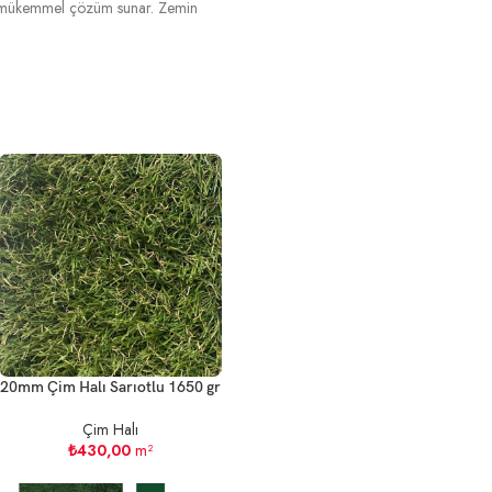
tte mükemmel çözüm sunar. Zemin
20mm Çim Halı Sarıotlu 1650 gr
Çim Halı
₺
430,00
m²