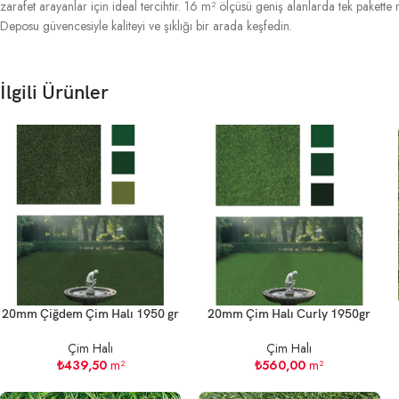
zarafet arayanlar için ideal tercihtir. 16 m² ölçüsü geniş alanlarda tek pake
Deposu güvencesiyle kaliteyi ve şıklığı bir arada keşfedin.
İlgili Ürünler
20mm Çiğdem Çim Halı 1950 gr
20mm Çim Halı Curly 1950gr
Çim Halı
Çim Halı
₺
439,50
m²
₺
560,00
m²