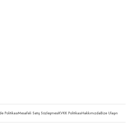
 Politikası
Mesafeli Satış Sözleşmesi
KVKK Politikası
Hakkımızda
Bize Ulaşın