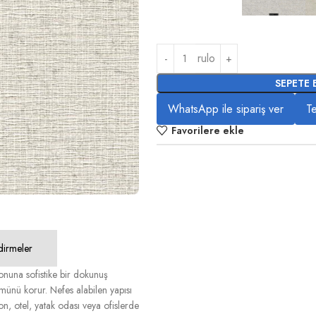
rulo
SEPETE 
WhatsApp ile sipariş ver
Te
Favorilere ekle
dirmeler
nuna sofistike bir dokunuş
münü korur. Nefes alabilen yapısı
lon, otel, yatak odası veya ofislerde