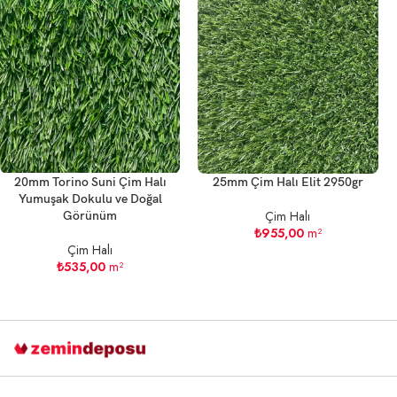
20mm Torino Suni Çim Halı
25mm Çim Halı Elit 2950gr
Yumuşak Dokulu ve Doğal
Çim Halı
Görünüm
₺
955,00
m²
Çim Halı
₺
535,00
m²