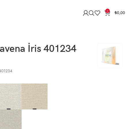
0
₺
0,00
avena İris 401234
 401234