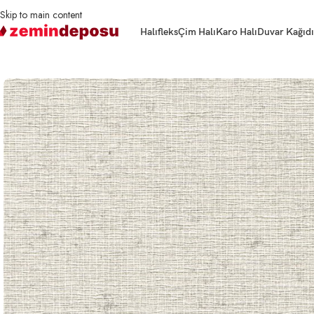
Skip to main content
Halıfleks
Çim Halı
Karo Halı
Duvar Kağıdı
Ana Sayfa
Duvar Kağıdı
Duvar Kağıdı Ravena İris 401234 Serisi 16m²