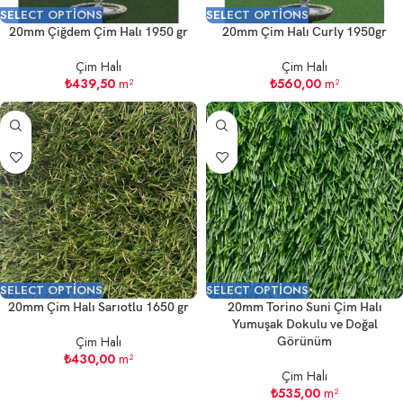
SELECT OPTIONS
SELECT OPTIONS
20mm Çiğdem Çim Halı 1950 gr
20mm Çim Halı Curly 1950gr
Çim Halı
Çim Halı
₺
439,50
m²
₺
560,00
m²
SELECT OPTIONS
SELECT OPTIONS
20mm Çim Halı Sarıotlu 1650 gr
20mm Torino Suni Çim Halı
Yumuşak Dokulu ve Doğal
Çim Halı
Görünüm
₺
430,00
m²
Çim Halı
₺
535,00
m²