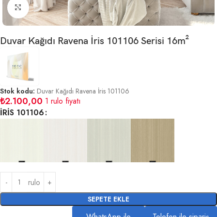
Büyütmek için tıklayın
Duvar Kağıdı Ravena İris 101106 Serisi 16m²
Stok kodu:
Duvar Kağıdı Ravena İris 101106
₺
2.100,00
1 rulo fiyatı
İRİS 101106
rulo
SEPETE EKLE
WhatsApp ile
Telefon ile sipariş