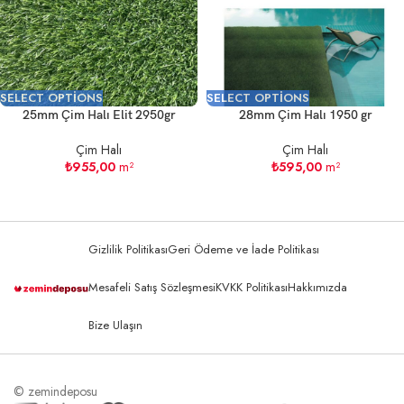
SELECT OPTIONS
SELECT OPTIONS
25mm Çim Halı Elit 2950gr
28mm Çim Halı 1950 gr
Çim Halı
Çim Halı
₺
955,00
m²
₺
595,00
m²
Gizlilik Politikası
Geri Ödeme ve İade Politikası
Mesafeli Satış Sözleşmesi
KVKK Politikası
Hakkımızda
Bize Ulaşın
© zemindeposu