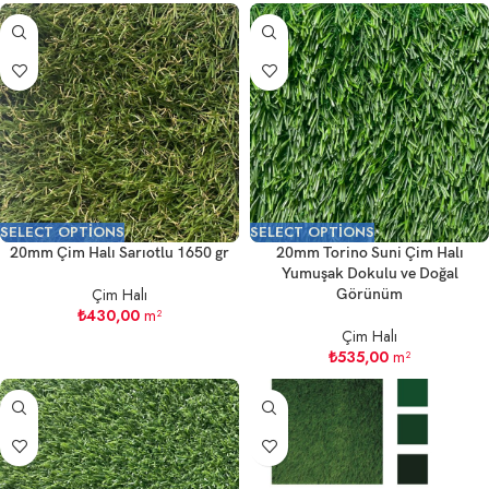
SELECT OPTIONS
SELECT OPTIONS
20mm Çim Halı Sarıotlu 1650 gr
20mm Torino Suni Çim Halı
Yumuşak Dokulu ve Doğal
Çim Halı
Görünüm
₺
430,00
m²
Çim Halı
₺
535,00
m²