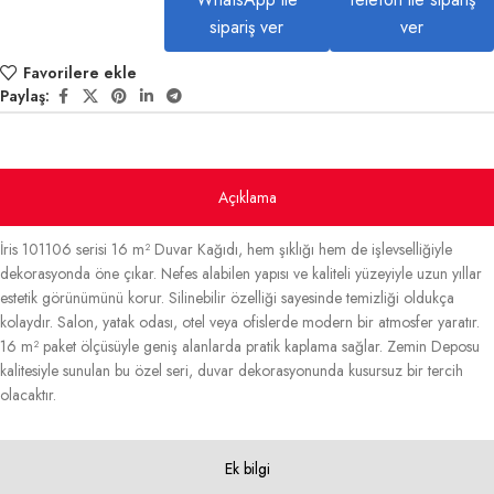
sipariş ver
ver
Favorilere ekle
Paylaş:
Açıklama
İris 101106 serisi 16 m² Duvar Kağıdı, hem şıklığı hem de işlevselliğiyle
dekorasyonda öne çıkar. Nefes alabilen yapısı ve kaliteli yüzeyiyle uzun yıllar
estetik görünümünü korur. Silinebilir özelliği sayesinde temizliği oldukça
kolaydır. Salon, yatak odası, otel veya ofislerde modern bir atmosfer yaratır.
16 m² paket ölçüsüyle geniş alanlarda pratik kaplama sağlar. Zemin Deposu
kalitesiyle sunulan bu özel seri, duvar dekorasyonunda kusursuz bir tercih
olacaktır.
Ek bilgi