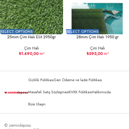
SELECT OPTIONS
SELECT OPTIONS
25mm Çim Halı Elit 2950gr
28mm Çim Halı 1950 gr
Çim Halı
Çim Halı
₺
1.490,00
m²
₺
595,00
m²
Gizlilik Politikası
Geri Ödeme ve İade Politikası
Mesafeli Satış Sözleşmesi
KVKK Politikası
Hakkımızda
Bize Ulaşın
© zemindeposu